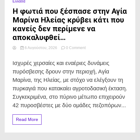
Ελλάδα
Η φωτιά που ξέσπασε στην Αγία
Μαρίνα Ηλείας κρύβει κάτι που
κανείς δεν περίμενε να
αποκαλυφθεί…
on
6 Αυγούστου, 2026
0 Comment
Η
φωτιά
Ισχυρές χερσαίες και εναέριες δυνάμεις
που
ξέσπασε
πυρόσβεσης δρουν στην περιοχή, Αγία
στην
Μαρίνα, της Ηλείας, με στόχο να ελέγξουν τη
Αγία
Μαρίνα
πυρκαγιά που κατακαίει αγροτοδασική έκταση.
Ηλείας
Συγκεκριμένα, στο πύρινο μέτωπο επιχειρούν
κρύβει
κάτι
42 πυροσβέστες με δύο ομάδες πεζοπόρων...
που
κανείς
Read More
δεν
περίμενε
να
αποκαλυφθεί…