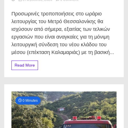
Μετρό
Θεσσαλονίκης:
Προσωρινές τροποποιήσεις στο ωράριο
Αυτές
οι
λειτουργίας του Μετρό Θεσσαλονίκης θα
ώρες
ισχύσουν από σήμερα, εξαιτίας των τελικών
θα
σε
εργασιών που είναι αναγκαίες για τη μόνιμη
εκπλήξουν
λειτουργική σύνδεση του νέου κλάδου του
σήμερα
και
μέσου (επέκταση Καλαμαριάς) με τη βασική...
αύριο
–
Read More
Προσοχή
στις
μετακινήσεις
0 Minutes