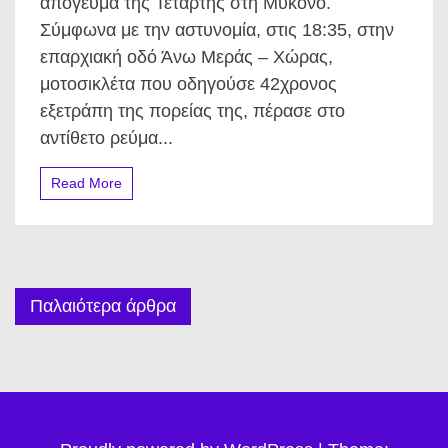
απόγευμα της Τετάρτης στη Μύκονο.
που
Σύμφωνα με την αστυνομία, στις 18:35, στην
στοίχισε
τη
επαρχιακή οδό Άνω Μεράς – Χώρας,
ζωή
μοτοσικλέτα που οδηγούσε 42χρονος
σε
42χρονο
εξετράπη της πορείας της, πέρασε στο
μοτοσικλετιστή
αντίθετο ρεύμα...
–
Τα
σοκαριστικά
Read More
στοιχεία
της
τραγωδίας
Πλοήγηση
Παλαιότερα άρθρα
άρθρων