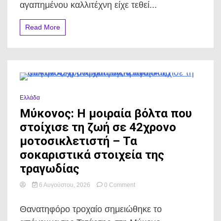
δεν
αγαπημένου καλλιτέχνη είχε τεθεί...
είδαν
όλοι
Read More
–
Οι
φωτογραφίες
που
συγκίνησαν
0 Minutes
Ελλάδα
Μύκονος: Η μοιραία βόλτα που
στοίχισε τη ζωή σε 42χρονο
μοτοσικλετιστή – Τα
σοκαριστικά στοιχεία της
τραγωδίας
on
6 Αυγούστου, 2026
0 Comment
Μύκονος:
Η
Θανατηφόρο τροχαίο σημειώθηκε το
μοιραία
βόλτα