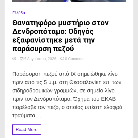
Ελλάδα
Θανατηφόρο μυστήριο στον
Δενδροπόταμο: Οδηγός
εξαφανίστηκε μετά την
παράσυρση πεζού
on
6 Αυγούστου, 2026
0 Comment
Θανατηφόρο
μυστήριο
Παράσυρση πεζού από ΙΧ σημειώθηκε λίγο
στον
Δενδροπόταμο:
πριν από τις 5 μ.μ. στη Θεσσαλονίκη επί των
Οδηγός
σιδηροδρομικών γραμμών, σε σημείο λίγο
εξαφανίστηκε
μετά
πριν τον Δενδροπόταμο. Όχημα του ΕΚΑΒ
την
παρέλαβε τον πεζό, ο οποίος υπέστη ελαφρά
παράσυρση
πεζού
τραύματα....
Read More