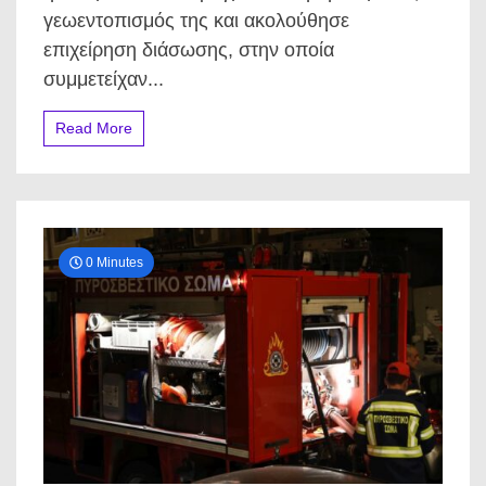
που
γεωεντοπισμός της και ακολούθησε
άλλαξε
τα
επιχείρηση διάσωσης, στην οποία
πάντα
συμμετείχαν...
στη
Σαμοθράκη
Read More
0 Minutes