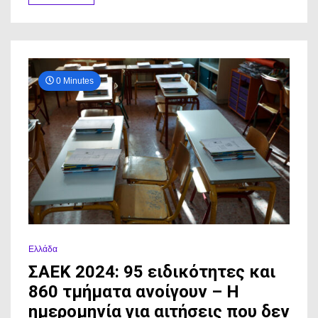
λεπτομέρειες
που
συγκλονίζουν
0 Minutes
Ελλάδα
ΣΑΕΚ 2024: 95 ειδικότητες και
860 τμήματα ανοίγουν – Η
ημερομηνία για αιτήσεις που δεν