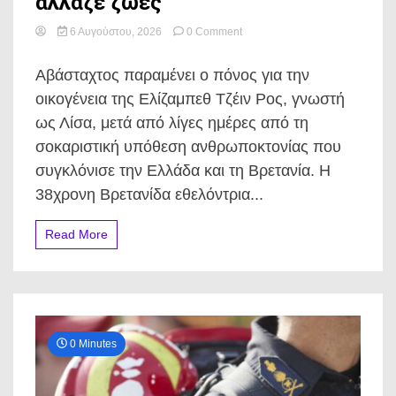
άλλαζε ζωές
on
6 Αυγούστου, 2026
0 Comment
Η
Βρετανίδα
Αβάσταχτος παραμένει ο πόνος για την
που
δολοφονήθηκε
οικογένεια της Ελίζαμπεθ Τζέιν Ρος, γνωστή
στην
ως Λίσα, μετά από λίγες ημέρες από τη
Κυψέλη:
Η
σοκαριστική υπόθεση ανθρωποκτονίας που
άγνωστη
συγκλόνισε την Ελλάδα και τη Βρετανία. Η
πλευρά
μιας
38χρονη Βρετανίδα εθελόντρια...
γυναίκας
που
Read More
άλλαζε
ζωές
0 Minutes