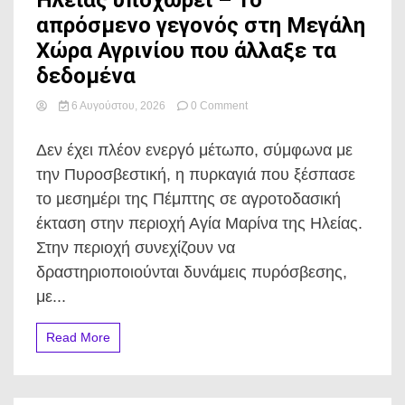
Ηλείας υποχωρεί – Το
απρόσμενο γεγονός στη Μεγάλη
Χώρα Αγρινίου που άλλαξε τα
δεδομένα
on
6 Αυγούστου, 2026
0 Comment
Η
φωτιά
Δεν έχει πλέον ενεργό μέτωπο, σύμφωνα με
στην
Αγία
την Πυροσβεστική, η πυρκαγιά που ξέσπασε
Μαρίνα
το μεσημέρι της Πέμπτης σε αγροτοδασική
Ηλείας
υποχωρεί
έκταση στην περιοχή Αγία Μαρίνα της Ηλείας.
–
Στην περιοχή συνεχίζουν να
Το
απρόσμενο
δραστηριοποιούνται δυνάμεις πυρόσβεσης,
γεγονός
με...
στη
Μεγάλη
Χώρα
Read More
Αγρινίου
που
άλλαξε
τα