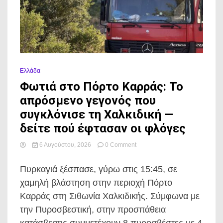
Ελλάδα
Φωτιά στο Πόρτο Καρράς: Το
απρόσμενο γεγονός που
συγκλόνισε τη Χαλκιδική —
δείτε πού έφτασαν οι φλόγες
on
6 Αυγούστου, 2026
0 Comment
Φωτιά
στο
Πυρκαγιά ξέσπασε, γύρω στις 15:45, σε
Πόρτο
Καρράς:
χαμηλή βλάστηση στην περιοχή Πόρτο
Το
Καρράς στη Σιθωνία Χαλκιδικής. Σύμφωνα με
απρόσμενο
γεγονός
την Πυροσβεστική, στην προσπάθεια
που