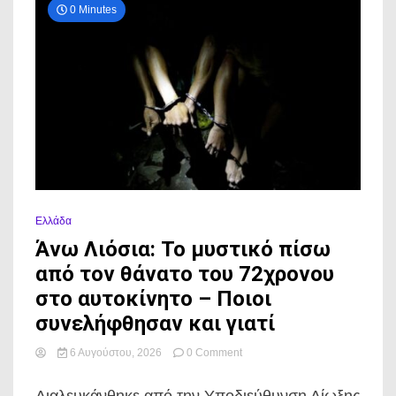
0 Minutes
Ελλάδα
Άνω Λιόσια: Το μυστικό πίσω
από τον θάνατο του 72χρονου
στο αυτοκίνητο – Ποιοι
συνελήφθησαν και γιατί
on
6 Αυγούστου, 2026
0 Comment
Άνω
Λιόσια: