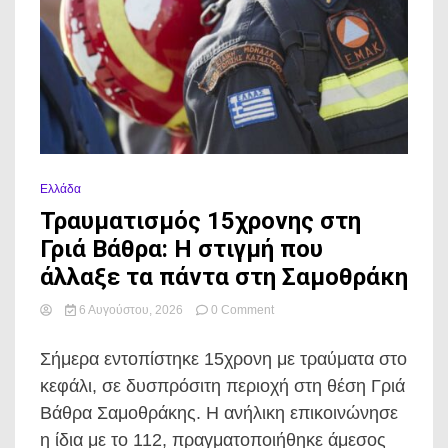
Ελλάδα
Τραυματισμός 15χρονης στη
Γριά Βάθρα: Η στιγμή που
άλλαξε τα πάντα στη Σαμοθράκη
on
6 Αυγούστου, 2026
0 Comment
Τραυματισμός
15χρονης
Σήμερα εντοπίστηκε 15χρονη με τραύματα στο
στη
Γριά
κεφάλι, σε δυσπρόσιτη περιοχή στη θέση Γριά
Βάθρα:
Βάθρα Σαμοθράκης. Η ανήλικη επικοινώνησε
Η
στιγμή
η ίδια με το 112, πραγματοποιήθηκε άμεσος