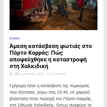
Ελλάδα
Άμεση κατάσβεση φωτιάς στο
Πόρτο Καρράς: Πώς
αποφεύχθηκε η καταστροφή
στη Χαλκιδική
on
6 Αυγούστου, 2026
0 Comment
Άμεση
κατάσβεση
Γρήγορη ήταν η κατάσβεση της πυρκαγιάς
φωτιάς
στο
που ξέσπασε, γύρω στις 15:45, σε χαμηλή
Πόρτο
βλάστηση στην περιοχή του Πόρτο Καρράς,
Καρράς:
Πώς
στη Σιθωνία Χαλκιδικής. Όπως αναφέρει το