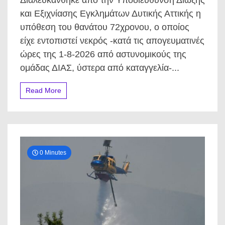
Διαλευκάνθηκε από την Υποδιεύθυνση Δίωξης
Το
μυστικό
και Εξιχνίασης Εγκλημάτων Δυτικής Αττικής η
πίσω
υπόθεση του θανάτου 72χρονου, ο οποίος
από
τον
είχε εντοπιστεί νεκρός -κατά τις απογευματινές
θάνατο
ώρες της 1-8-2026 από αστυνομικούς της
του
72χρονου
ομάδας ΔΙΑΣ, ύστερα από καταγγελία-...
στο
αυτοκίνητο
Read More
–
Ποιοι
συνελήφθησαν
και
γιατί
0 Minutes