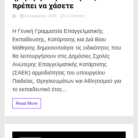
πρέπει να χάσετε
on
6 Αυγούστου, 2026
0 Comment
ΣΑΕΚ
2024:
Η Γενική Γραμματεία Επαγγελματικής
95
ειδικότητες
Εκπαίδευσης, Κατάρτισης και Διά Βίου
και
Μάθησης δημοσιοποίησε τις ειδικότητες που
860
τμήματα
θα λειτουργήσουν στις Δημόσιες Σχολές
ανοίγουν
Ανώτερης Επαγγελματικής Κατάρτισης
–
Η
(ΣΑΕΚ) αρμοδιότητας του υπουργείου
ημερομηνία
Παιδείας, Θρησκευμάτων και Αθλητισμού για
για
αιτήσεις
το εκπαιδευτικό έτος...
που
δεν
Read More
πρέπει
να
χάσετε