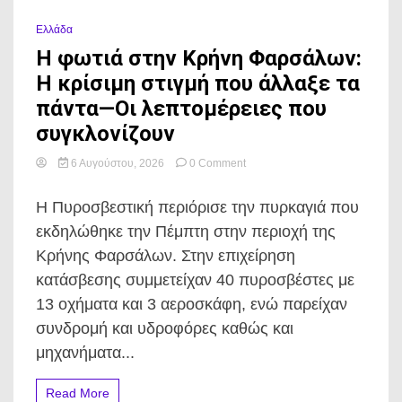
Ελλάδα
Η φωτιά στην Κρήνη Φαρσάλων:
Η κρίσιμη στιγμή που άλλαξε τα
πάντα—Οι λεπτομέρειες που
συγκλονίζουν
on
6 Αυγούστου, 2026
0 Comment
Η
φωτιά
Η Πυροσβεστική περιόρισε την πυρκαγιά που
στην
Κρήνη
εκδηλώθηκε την Πέμπτη στην περιοχή της
Φαρσάλων:
Κρήνης Φαρσάλων. Στην επιχείρηση
Η
κρίσιμη
κατάσβεσης συμμετείχαν 40 πυροσβέστες με
στιγμή
13 οχήματα και 3 αεροσκάφη, ενώ παρείχαν
που
άλλαξε
συνδρομή και υδροφόρες καθώς και
τα
μηχανήματα...
πάντα
—
Οι
Read More