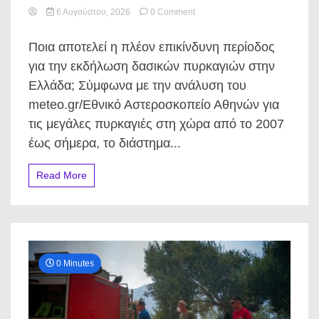
on
6 Αυγούστου, 2026
0 Comment
Οι
έξι
Ποια αποτελεί η πλέον επικίνδυνη περίοδος
εβδομάδες
που
για την εκδήλωση δασικών πυρκαγιών στην
τρομάζουν
Ελλάδα; Σύμφωνα με την ανάλυση του
τους
πυροσβέστες:
meteo.gr/Εθνικό Αστεροσκοπείο Αθηνών για
Το
τις μεγάλες πυρκαγιές στη χώρα από το 2007
κρυφό
πρόσωπο
έως σήμερα, το διάστημα...
του
καλοκαιριού
Read More
που
κανείς
δεν
περιμένει
0 Minutes