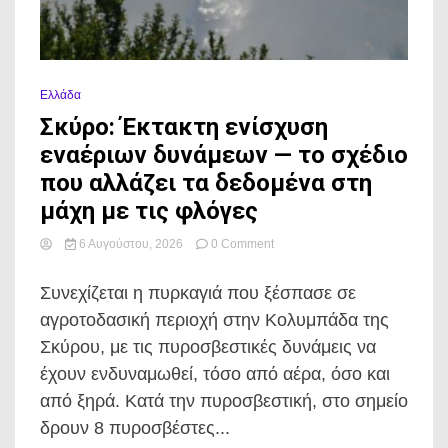
Ελλάδα
Σκύρο: Έκτακτη ενίσχυση
εναέριων δυνάμεων — το σχέδιο
που αλλάζει τα δεδομένα στη
μάχη με τις φλόγες
on
6 Αυγούστου, 2026
0 Comment
Σκύρο:
Έκτακτη
Συνεχίζεται η πυρκαγιά που ξέσπασε σε
ενίσχυση
εναέριων
αγροτοδασική περιοχή στην Κολυμπάδα της
δυνάμεων
Σκύρου, με τις πυροσβεστικές δυνάμεις να
—
το
έχουν ενδυναμωθεί, τόσο από αέρα, όσο και
σχέδιο
από ξηρά. Κατά την πυροσβεστική, στο σημείο
που
αλλάζει
δρουν 8 πυροσβέστες...
τα