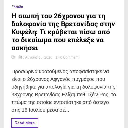
Ελλάδα
Η σιωπή του 26χρονου για τη
δολοφονία της Βρετανίδας στην
Κυψέλη: Τι κρύβεται πίσω από
το δικαίωμα που επέλεξε να
ασκήσει
on
6 Αυγούστου, 2026
0 Comment
Η
σιωπή
Προσωρινά κρατούμενος αποφασίστηκε να
του
26χρονου
είναι ο 26χρονος Αφγανός πυγμάχος που
για
οδηγήθηκε για απολογία για τη δολοφονία της
τη
δολοφονία
38χρονης Βρετανίδας Ελίζαμπεθ Τζέιν Ρος, το
της
πτώμα της οποίας εντοπίστηκε από άστεγο
Βρετανίδας
στην
στις 18 Ιουλίου μέσα σε...
Κυψέλη:
Τι
Read More
κρύβεται