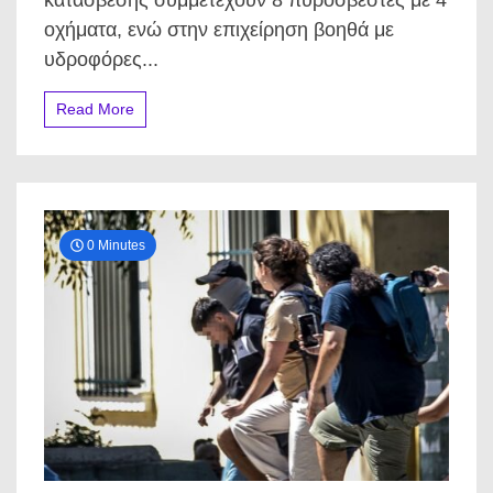
κατάσβεσης συμμετέχουν 8 πυροσβέστες με 4
συγκλόνισε
τη
οχήματα, ενώ στην επιχείρηση βοηθά με
Χαλκιδική
υδροφόρες...
—
δείτε
πού
Read More
έφτασαν
οι
φλόγες
0 Minutes