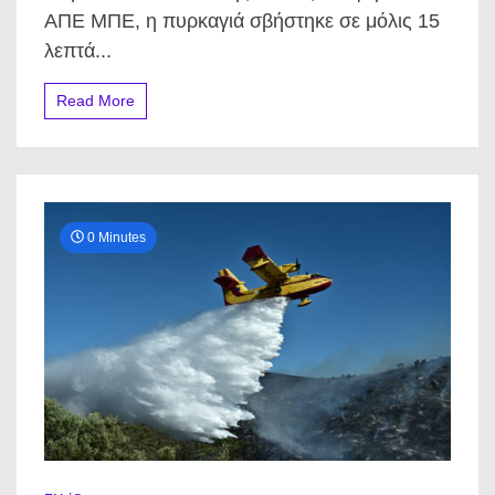
αποφεύχθηκε
ΑΠΕ ΜΠΕ, η πυρκαγιά σβήστηκε σε μόλις 15
η
καταστροφή
λεπτά...
στη
Χαλκιδική
Read More
0 Minutes