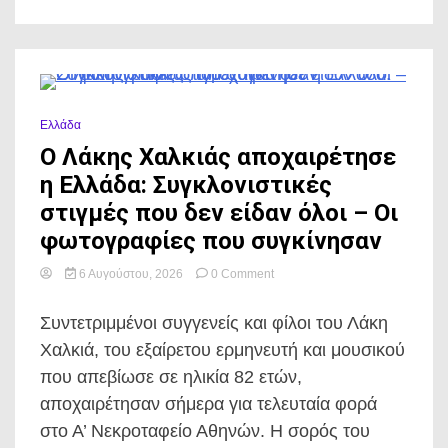
πίσω
από
το
δικαίωμα
που
επέλεξε
0 Minutes
να
Ελλάδα
ασκήσει
Ο Λάκης Χαλκιάς αποχαιρέτησε
η Ελλάδα: Συγκλονιστικές
στιγμές που δεν είδαν όλοι – Οι
φωτογραφίες που συγκίνησαν
on
6 Αυγούστου, 2026
0 Comment
Ο
Λάκης
Συντετριμμένοι συγγενείς και φίλοι του Λάκη
Χαλκιάς
αποχαιρέτησε
Χαλκιά, του εξαίρετου ερμηνευτή και μουσικού
η
που απεβίωσε σε ηλικία 82 ετών,
Ελλάδα:
Συγκλονιστικές
αποχαιρέτησαν σήμερα για τελευταία φορά
στιγμές
στο Α’ Νεκροταφείο Αθηνών. Η σορός του
που