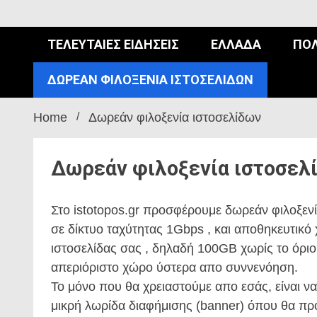
ΤΕΛΕΥΤΑΊΕΣ ΕΙΔΉΣΕΙΣ
ΕΛΛΆΔΑ
ΠΟΛ
ΔΩΡΕΆΝ ΦΙΛΟΞΕΝΊΑ ΙΣΤΟΣΕΛΊΔΩΝ
Home
Δωρεάν φιλοξενία ιστοσελίδων
Δωρεάν φιλοξενία ιστοσελ
Στο istotopos.gr προσφέρουμε δωρεάν φιλοξενί
σε δίκτυο ταχύτητας 1Gbps , και αποθηκευτικό
ιστοσελίδας σας , δηλαδή 100GB χωρίς το όριο 
απεριόριστο χώρο ύστερα απο συννενόηση.
Το μόνο που θα χρειαστούμε απο εσάς, είναι ν
μικρή λωρίδα διαφήμισης (banner) όπου θα προ