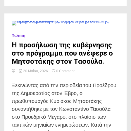
0 Minutes
Πολιτική
Η προσήλωση της κυβέρνησης
στο πρόγραμμα που ανέφερε ο
Μητσοτάκης στον Τασούλα.
on
20 Μαΐου, 2026
0 Comment
Η
προσήλωση
Ξεκινώντας από την περιοδεία του Προέδρου
της
κυβέρνησης
της Δημοκρατίας στον Έβρο, ο
στο
πρωθυπουργός Κυριάκος Μητσοτάκης
πρόγραμμα
που
συναντήθηκε με τον Κωνσταντίνο Τασούλα
ανέφερε
στο Προεδρικό Μέγαρο, στο πλαίσιο των
ο
Μητσοτάκης
τακτικών μηνιαίων ενημερώσεων. Κατά την
στον