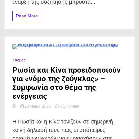
έναρξη της συζήτησης μπροστά...
Τασούλα.
Read More
0 Minutes
Κόσμος
Ρωσία και Κίνα προειδοποιούν
για «νόμο της ζούγκλας» –
Συμφωνία στο θέμα της
ενέργειας
on
20 Μαΐου, 2026
0 Comment
Ρωσία
και
Η Ρωσία και η Κίνα τονίζουν σε σημερινή
Κίνα
προειδοποιούν
κοινή δήλωσή τους πως οι απόπειρες
για
ορισμένων χωρών να κυριαρχήσουν στις