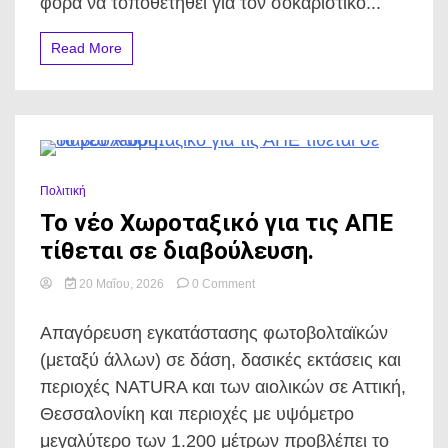
φορά να τοποθετηθεί για τον σοκαριστικό...
παίκτη
χωρίς
Read More
ενημέρωση.
0 Minutes
Πολιτική
Το νέο Χωροταξικό για τις ΑΠΕ
τίθεται σε διαβούλευση.
on
20 Μαΐου, 2026
0 Comment
Το
νέο
Απαγόρευση εγκατάστασης φωτοβολταϊκών
Χωροταξικό
για
(μεταξύ άλλων) σε δάση, δασικές εκτάσεις και
τις
περιοχές NATURA και των αιολικών σε Αττική,
ΑΠΕ
τίθεται
Θεσσαλονίκη και περιοχές με υψόμετρο
σε
μεγαλύτερο των 1.200 μέτρων προβλέπει το
διαβούλευση.