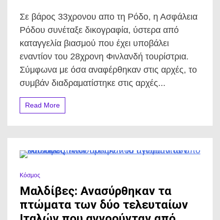
Καταγγελία
για
Σε βάρος 33χρονου απο τη Ρόδο, η Ασφάλεια
βιασμό
στη
Ρόδου συνέταξε δικογραφία, ύστερα από
Ρόδο
καταγγελία βιασμού που έχει υποβάλει
εναντίον
33χρονου.
εναντίον του 28χρονη Φινλανδή τουρίστρια.
Σύμφωνα με όσα αναφέρθηκαν στις αρχές, το
συμβάν διαδραματίστηκε στις αρχές...
Read More
0 Minutes
Κόσμος
Μαλδίβες: Ανασύρθηκαν τα
πτώματα των δύο τελευταίων
Ιταλών που αγνοούνταν από