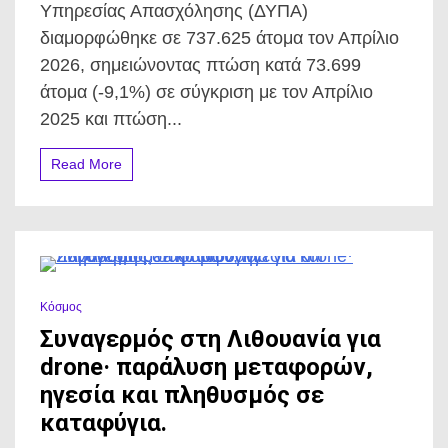
Υπηρεσίας Απασχόλησης (ΔΥΠΑ)
της
ΔΥΠΑ
διαμορφώθηκε σε 737.625 άτομα τον Απρίλιο
τον
2026, σημειώνοντας πτώση κατά 73.699
Απρίλιο
2026.
άτομα (-9,1%) σε σύγκριση με τον Απρίλιο
2025 και πτώση...
Read More
1 Minute
Κόσμος
Συναγερμός στη Λιθουανία για
drone· παράλυση μεταφορών,
ηγεσία και πληθυσμός σε
καταφύγια.