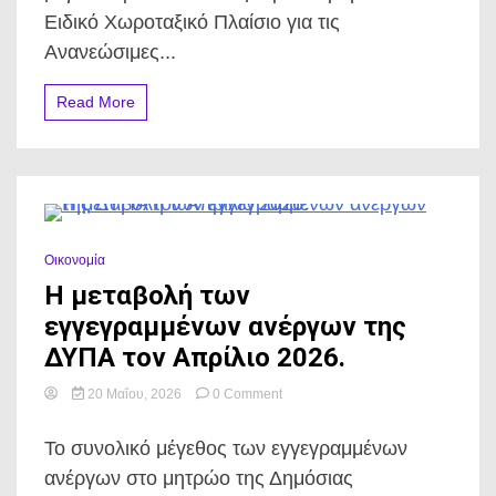
Ειδικό Χωροταξικό Πλαίσιο για τις
Ανανεώσιμες...
Read More
0 Minutes
Οικονομία
Η μεταβολή των
εγγεγραμμένων ανέργων της
ΔΥΠΑ τον Απρίλιο 2026.
on
20 Μαΐου, 2026
0 Comment
Η
μεταβολή
Το συνολικό μέγεθος των εγγεγραμμένων
των
εγγεγραμμένων
ανέργων στο μητρώο της Δημόσιας
ανέργων