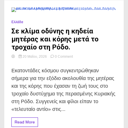
1 Minute
Ελλάδα
Σε κλίμα οδύνης η κηδεία
μητέρας και κόρης μετά το
τροχαίο στη Ρόδο.
on
20 Μαΐου, 2026
0 Comment
Σε
κλίμα
Εκατοντάδες κόσμου συγκεντρώθηκαν
οδύνης
η
σήμερα για την εξόδιο ακολουθία της μητέρας
κηδεία
και της κόρης που έχασαν τη ζωή τους στο
μητέρας
και
τροχαίο δυστύχημα της περασμένης Κυριακής
κόρης
στη Ρόδο. Συγγενείς και φίλοι είπαν το
μετά
το
«τελευταίο αντίο» στις...
τροχαίο
στη
Read More
Ρόδο.