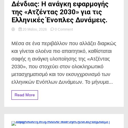
Δένδιας: Η ανάγκη εφαρμογής
της «Ατζέντας 2030» για τις
Ελληνικές Ένοπλες Δυνάμεις.
on
20 Μαΐου, 2026
0 Comment
Δένδιας:
Η
Μέσα σε ένα περιβάλλον που αλλάζει διαρκώς
ανάγκη
εφαρμογής
και γίνεται ολοένα πιο απαιτητικό, καθίσταται
της
σαφής η ανάγκη υλοποίησης της «Ατζέντας
«Ατζέντας
2030»
2030», που στοχεύει στον ολοκληρωτικό
για
μετασχηματισμό και τον εκσυγχρονισμό των
τις
Ελληνικές
ελληνικών Ενόπλων Δυνάμεων. Το μήνυμα...
Ένοπλες
Δυνάμεις.
Read More