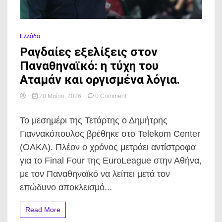
Ελλάδα
Ραγδαίες εξελίξεις στον
Παναθηναϊκό: η τύχη του
Αταμάν και οργισμένα λόγια.
on
20 Μαΐου, 2026
0 Comment
Ραγδαίες
εξελίξεις
Το μεσημέρι της Τετάρτης ο Δημήτρης
στον
Παναθηναϊκό:
Γιαννακόπουλος βρέθηκε στο Telekom Center
η
(ΟΑΚΑ). Πλέον ο χρόνος μετράει αντίστροφα
τύχη
του
για το Final Four της EuroLeague στην Αθήνα,
Αταμάν
με τον Παναθηναϊκό να λείπει μετά τον
και
οργισμένα
επώδυνο αποκλεισμό...
λόγια.
Read More