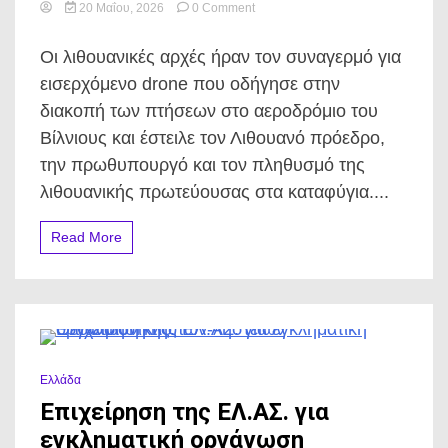
on
20 Μαΐου, 2026
0 Comment
Συναγερμός
στη
Οι λιθουανικές αρχές ήραν τον συναγερμό για
Λιθουανία
για
εισερχόμενο drone που οδήγησε στην
drone·
διακοπή των πτήσεων στο αεροδρόμιο του
παράλυση
μεταφορών,
Βίλνιους και έστειλε τον Λιθουανό πρόεδρο,
ηγεσία
την πρωθυπουργό και τον πληθυσμό της
και
πληθυσμός
λιθουανικής πρωτεύουσας στα καταφύγια....
σε
καταφύγια.
Read More
0 Minutes
Ελλάδα
Επιχείρηση της ΕΛ.ΑΣ. για
εγκληματική οργάνωση