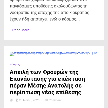
«νόμο
της
παγκόσμιες υποθέσεις ακολουθώντας τη
ζούγκλας»
νοοτροπία της εποχής της αποικιοκρατίας
–
Συμφωνία
έχουν ήδη αποτύχει, ενώ ο κόσμος...
στο
θέμα
Read More
της
ενέργειας
0 Minutes
Κόσμος
Απειλή των Φρουρών της
Επανάστασης για επέκταση
πέραν Μέσης Ανατολής σε
περίπτωση νέας επίθεσης
on
20 Μαΐου, 2026
0 Comment
Απειλή