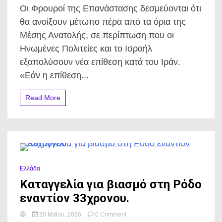
των
Οι Φρουροί της Επανάστασης δεσμεύονται ότι
Φρουρών
της
θα ανοίξουν μέτωπο πέρα από τα όρια της
Επανάστασης
Μέσης Ανατολής, σε περίπτωση που οι
για
επέκταση
Ηνωμένες Πολιτείες και το Ισραήλ
πέραν
εξαπολύσουν νέα επίθεση κατά του Ιράν.
Μέσης
Ανατολής
«Εάν η επίθεση...
σε
περίπτωση
Read More
νέας
επίθεσης
0 Minutes
Ελλάδα
Καταγγελία για βιασμό στη Ρόδο
εναντίον 33χρονου.
on
20 Μαΐου, 2026
0 Comment