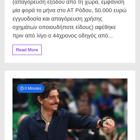
44χρονο
(απαγόρευση εξόδου από τη χώρα, εμφάνιση
οδηγό
μία φορά το μήνα στο ΑΤ Ρόδου, 50.000 ευρώ
που
κατηγορείται
εγγυοδοσία και απαγόρευση χρήσης
για
οχημάτων οποιουδήποτε είδους) αφέθηκε
το
τροχαίο
πριν από λίγο ο 44χρονος οδηγός από...
με
τη
Read More
μητέρα
και
την
κόρη.
0 Minutes