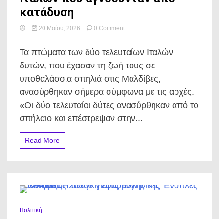
κατάδυση
on
20 Μαΐου, 2026
0 Comment
Μαλδίβες:
Ανασύρθηκαν
Τα πτώματα των δύο τελευταίων Ιταλών
τα
πτώματα
δυτών, που έχασαν τη ζωή τους σε
των
υποθαλάσσια σπηλιά στις Μαλδίβες,
δύο
τελευταίων
ανασύρθηκαν σήμερα σύμφωνα με τις αρχές.
Ιταλών
«Οι δύο τελευταίοι δύτες ανασύρθηκαν από το
που
αγνοούνταν
σπήλαιο και επέστρεψαν στην...
από
κατάδυση
Read More
0 Minutes
Πολιτική