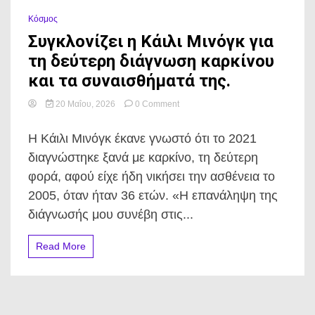
0 Minutes
Κόσμος
Συγκλονίζει η Κάιλι Μινόγκ για
τη δεύτερη διάγνωση καρκίνου
και τα συναισθήματά της.
on
20 Μαΐου, 2026
0 Comment
Συγκλονίζει
η
Η Κάιλι Μινόγκ έκανε γνωστό ότι το 2021
Κάιλι
Μινόγκ
διαγνώστηκε ξανά με καρκίνο, τη δεύτερη
για
φορά, αφού είχε ήδη νικήσει την ασθένεια το
τη
δεύτερη
2005, όταν ήταν 36 ετών. «Η επανάληψη της
διάγνωση
διάγνωσής μου συνέβη στις...
καρκίνου
και
τα
Read More
συναισθήματά
της.