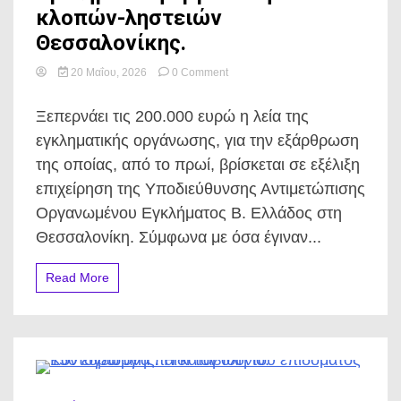
κλοπών-ληστειών
Θεσσαλονίκης.
on
20 Μαΐου, 2026
0 Comment
Επιχείρηση
της
Ξεπερνάει τις 200.000 ευρώ η λεία της
ΕΛ.ΑΣ.
για
εγκληματικής οργάνωσης, για την εξάρθρωση
εγκληματική
της οποίας, από το πρωί, βρίσκεται σε εξέλιξη
οργάνωση
κλοπών-
επιχείρηση της Υποδιεύθυνσης Αντιμετώπισης
ληστειών
Οργανωμένου Εγκλήματος Β. Ελλάδος στη
Θεσσαλονίκης.
Θεσσαλονίκη. Σύμφωνα με όσα έγιναν...
Read More
0 Minutes