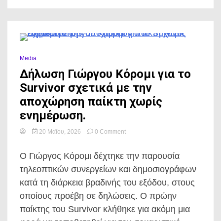
0 Minutes
Media
Δήλωση Γιώργου Κόρομι για το
Survivor σχετικά με την
αποχώρηση παίκτη χωρίς
ενημέρωση.
on
20 Μαΐου, 2026
0 Comment
Δήλωση
Γιώργου
Ο Γιώργος Κόρομι δέχτηκε την παρουσία
Κόρομι
για
τηλεοπτικών συνεργείων και δημοσιογράφων
το
κατά τη διάρκεια βραδινής του εξόδου, στους
Survivor
σχετικά
οποίους προέβη σε δηλώσεις. Ο πρώην
με
παίκτης του Survivor κλήθηκε για ακόμη μια
την
αποχώρηση