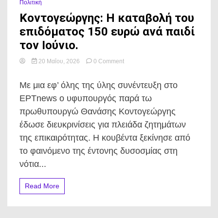
Πολιτική
Κοντογεώργης: Η καταβολή του
επιδόματος 150 ευρώ ανά παιδί
τον Ιούνιο.
on
20 Μαΐου, 2026
0 Comment
Κοντογεώργης:
Η
Με μια εφ’ όλης της ύλης συνέντευξη στο
καταβολή
του
ΕΡΤnews ο υφυπουργός παρά τω
επιδόματος
πρωθυπουργώ Θανάσης Κοντογεώργης
150
ευρώ
έδωσε διευκρινίσεις για πλειάδα ζητημάτων
ανά
της επικαιρότητας. Η κουβέντα ξεκίνησε από
παιδί
τον
το φαινόμενο της έντονης δυσοσμίας στη
Ιούνιο.
νότια...
Read More