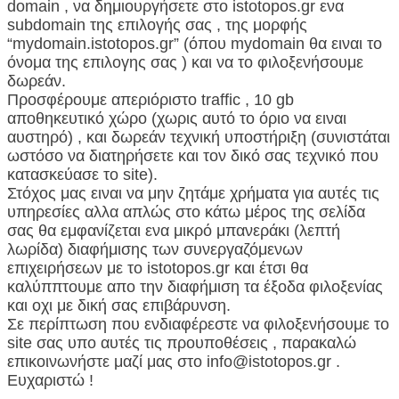
domain , να δημιουργήσετε στο istotopos.gr ενα
subdomain της επιλογής σας , της μορφής
“mydomain.istotopos.gr” (όπου mydomain θα ειναι το
όνομα της επιλογης σας ) και να το φιλοξενήσουμε
δωρεάν.
Προσφέρουμε απεριόριστο traffic , 10 gb
αποθηκευτικό χώρο (χωρις αυτό το όριο να ειναι
αυστηρό) , και δωρεάν τεχνική υποστήριξη (συνιστάται
ωστόσο να διατηρήσετε και τον δικό σας τεχνικό που
κατασκεύασε το site).
Στόχος μας ειναι να μην ζητάμε χρήματα για αυτές τις
υπηρεσίες αλλα απλώς στο κάτω μέρος της σελίδα
σας θα εμφανίζεται ενα μικρό μπανεράκι (λεπτή
λωρίδα) διαφήμισης των συνεργαζόμενων
επιχειρήσεων με το istotopos.gr και έτσι θα
καλύππτουμε απο την διαφήμιση τα έξοδα φιλοξενίας
και οχι με δική σας επιβάρυνση.
Σε περίπτωση που ενδιαφέρεστε να φιλοξενήσουμε το
site σας υπο αυτές τις προυποθέσεις , παρακαλώ
επικοινωνήστε μαζί μας στο info@istotopos.gr .
Ευχαριστώ !