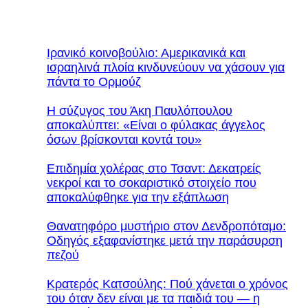
Ιρανικό κοινοβούλιο: Αμερικανικά και
ισραηλινά πλοία κινδυνεύουν να χάσουν για
πάντα το Ορμούζ
Η σύζυγος του Άκη Παυλόπουλου
αποκαλύπτει: «Είναι ο φύλακας άγγελος
όσων βρίσκονται κοντά του»
Επιδημία χολέρας στο Τσαντ: Δεκατρείς
νεκροί και το σοκαριστικό στοιχείο που
αποκαλύφθηκε για την εξάπλωση
Θανατηφόρο μυστήριο στον Δενδροπόταμο:
Οδηγός εξαφανίστηκε μετά την παράσυρση
πεζού
Κρατερός Κατσούλης: Πού χάνεται ο χρόνος
του όταν δεν είναι με τα παιδιά του — η