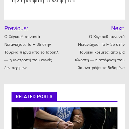
την πρόσφατη σύλληψή του.
Πλοήγηση
Previous:
Next:
άρθρων
Ο Χέγκσεθ συναντά
Ο Χέγκσεθ συναντά
Νετανιάχου: Το F-35 στην
Νετανιάχου: Το F-35 στην
Τουρκία περνά από το Ισραήλ
Τουρκία κρέμεται από μια
— η ανατροπή που κανείς
κλωστή — η απόφαση που
δεν περίμενε
θα ανατρέψει τα δεδομένα
RELATED POSTS