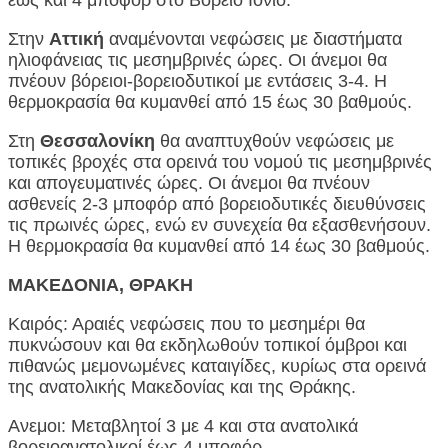
έως και 4 μποφόρ στο Βόρειο Ιόνιο.
Στην
Αττική
αναμένονται νεφώσεις με διαστήματα
ηλιοφάνειας τις μεσημβρινές ώρες. Οι άνεμοι θα
πνέουν βόρειοι-βορειοδυτικοί με εντάσεις 3-4. Η
θερμοκρασία θα κυμανθεί από 15 έως 30 βαθμούς.
Στη
Θεσσαλονίκη
θα αναπτυχθούν νεφώσεις με
τοπικές βροχές στα ορεινά του νομού τις μεσημβρινές
και απογευματινές ώρες. Οι άνεμοι θα πνέουν
ασθενείς 2-3 μποφόρ από βορειοδυτικές διευθύνσεις
τις πρωινές ώρες, ενώ εν συνεχεία θα εξασθενήσουν.
Η θερμοκρασία θα κυμανθεί από 14 έως 30 βαθμούς.
ΜΑΚΕΔΟΝΙΑ, ΘΡΑΚΗ
Καιρός: Αραιές νεφώσεις που το μεσημέρι θα
πυκνώσουν και θα εκδηλωθούν τοπικοί όμβροι και
πιθανώς μεμονωμένες καταιγίδες, κυρίως στα ορεινά
της ανατολικής Μακεδονίας και της Θράκης.
Ανεμοι: Μεταβλητοί 3 με 4 και στα ανατολικά
βορειοανατολικοί έως 4 μποφόρ.