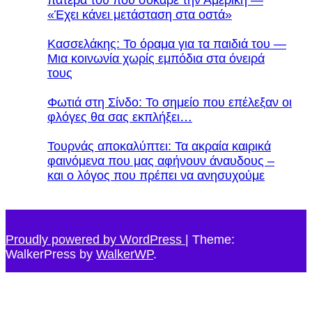
«Έχει κάνει μετάσταση στα οστά»
Κασσελάκης: Το όραμα για τα παιδιά του —
Μια κοινωνία χωρίς εμπόδια στα όνειρά
τους
Φωτιά στη Σίνδο: Το σημείο που επέλεξαν οι
φλόγες θα σας εκπλήξει…
Τουρνάς αποκαλύπτει: Τα ακραία καιρικά
φαινόμενα που μας αφήνουν άναυδους –
και ο λόγος που πρέπει να ανησυχούμε
Proudly powered by WordPress
|
Theme:
WalkerPress by
WalkerWP
.