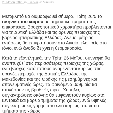
26 Μαΐου, 2026
in
Ελλάδα
- 0 Minutes
Μεταβλητό θα διαμορφωθεί σήμερα, Τρίτη 26/5 το
σκηνικό του καιρού
σε σημαντικά τμήματα της
επικράτειας. Βροχές τοπικού χαρακτήρα προβλέπονται
για τη Δυτική Ελλάδα και τις ορεινές περιοχές της
βόρειας ηπειρωτικής Ελλάδας. Ανεμοι μέτριας
εντάσεως θα επικρατήσουν στο Αιγαίο, ελαφρείς στο
Ιόνιο, ενώ άνοδο δείχνει η θερμοκρασία.
Κατά τα εξαντλητικά, την Τρίτη 26 Μαΐου, συννεφιά θα
αναπτυχθεί στις περισσότερες περιοχές της χώρας,
ενώ βροχές κατά τόπους αναμένονται κυρίως στις
ορεινές περιοχές της Δυτικής Ελλάδας, της
Μακεδονίας και της Θράκης τις μεσημβρινές και
απογευματινές ώρες. Τα φαινόμενα βαθμιαία θα
ατονήσουν τις βραδινές ώρες. Χαμηλές
συγκεντρώσεις σκόνης θα εμφανιστούν κυρίως στα
κεντρικά και βόρεια τμήματα της χώρας, ενώ υψηλές
συγκεντρώσεις γύρης από ελιά κυρίως στα νότια
τμήματα της χώρας.