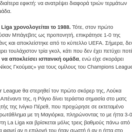
διαίτερα εφικτή: να ανατρέψει διαφορά τριών τερμάτων
μάδα.
 Liga χρονολογείται το 1988.
Τότε, στον πρώτο
ύσαν Μπάγεβιτς ως προπονητή, επικράτησε 1-0 της
άνς και αποκλείστηκε από το κύπελλο UEFA. Σήμερα, δε
ρει τουλάχιστον τρία γκολ, κάτι που δεν έχει πετύχει ποτ
έ να αποκλείσει ισπανική ομάδα
, ενώ είχε σκοράρει
«Νίκος Γκούμας» για τους ομίλους του Champions Leagu
r League θα στερηθεί τον πρώτο σκόρερ της, Λούκα
πέναντι της, η Ράγιο δίνει τεράστια σημασία στο ματς
ητής της Ινίγκο Πέρεθ, που προχώρησε σε εκτεταμένο
πρωτάθλημα με τη Μαγιόρκα, πληρώνοντας το με ήττα 3-0
στη La Liga και βρίσκεται μόλις τρεις βαθμούς πάνω από
φανεί αν η επιλογή του ήταν σωστή ή αν η ήττα στο