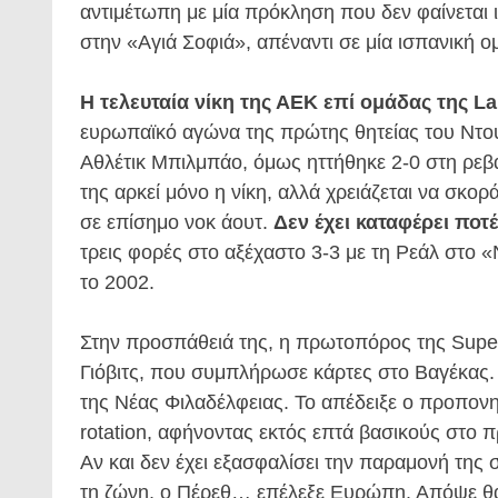
αντιμέτωπη με μία πρόκληση που δεν φαίνεται ι
στην «Αγιά Σοφιά», απέναντι σε μία ισπανική ο
Η τελευταία νίκη της ΑΕΚ επί ομάδας της La
ευρωπαϊκό αγώνα της πρώτης θητείας του Ντο
Αθλέτικ Μπιλμπάο, όμως ηττήθηκε 2-0 στη ρεβ
της αρκεί μόνο η νίκη, αλλά χρειάζεται να σκορά
σε επίσημο νοκ άουτ.
Δεν έχει καταφέρει ποτ
τρεις φορές στο αξέχαστο 3-3 με τη Ρεάλ στο 
το 2002.
Στην προσπάθειά της, η πρωτοπόρος της Supe
Γιόβιτς, που συμπλήρωσε κάρτες στο Βαγέκας. Α
της Νέας Φιλαδέλφειας. Το απέδειξε ο προπον
rotation, αφήνοντας εκτός επτά βασικούς στο 
Αν και δεν έχει εξασφαλίσει την παραμονή της 
τη ζώνη, ο Πέρεθ… επέλεξε Ευρώπη. Απόψε θα 