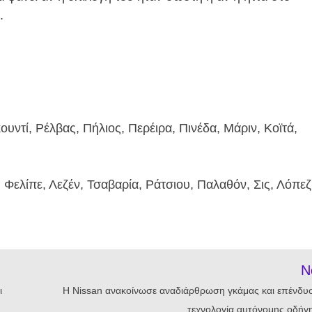
.
υντί, Ρέλβας, Πήλιος, Περέιρα, Πινέδα, Μάριν, Κοϊτά,
Φελίπε, Λεζέν, Τσαβαρία, Ράτσιου, Παλαθόν, Σις, Λόπεζ
N
ι
Η Nissan ανακοίνωσε αναδιάρθρωση γκάμας και επένδυ
τεχνολογία αυτόνομης οδήγ