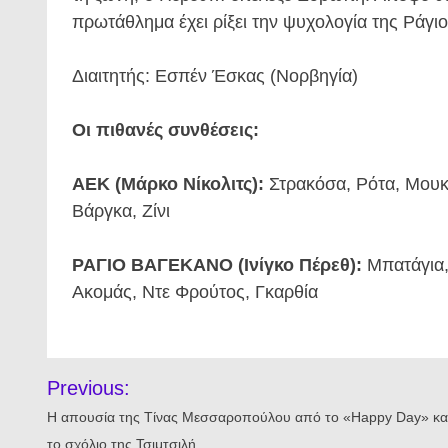
πρωτάθλημα έχει ρίξει την ψυχολογία της Ράγιο
Διαιτητής: Εσπέν Έσκας (Νορβηγία)
Οι πιθανές συνθέσεις:
ΑΕΚ (Μάρκο Νίκολιτς):
Στρακόσα, Ρότα, Μουκο
Βάργκα, Ζίνι
ΡΑΓΙΟ ΒΑΓΕΚΑΝΟ (Ινίγκο Πέρεθ):
Μπατάγια, 
Ακομάς, Ντε Φρούτος, Γκαρθία
Πλοήγηση
Previous:
άρθρων
Η απουσία της Τίνας Μεσσαροπούλου από το «Happy Day» κα
το σχόλιο της Τσιμτσιλή.