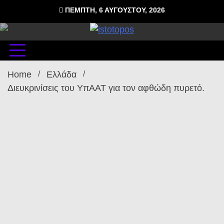
Skip
ΠΈΜΠΤΗ, 6 ΑΥΓΟΎΣΤΟΥ, 2026
to
content
δωρεάν φιλοξενία ιστοσελίδων , ειδήσεις
istoto
Home
Ελλάδα
Διευκρινίσεις του ΥπΑΑΤ για τον αφθώδη πυρετό.