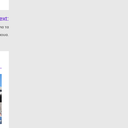
ext:
ια τα
άουα.