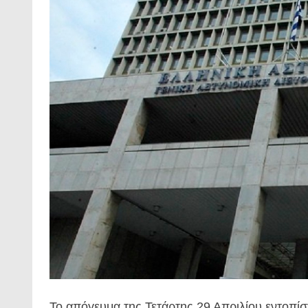
Το απόγευμα της Τετάρτης 29 Απριλίου εντοπίσ