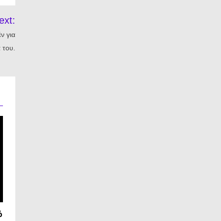
ext:
ν για
 του.
ό