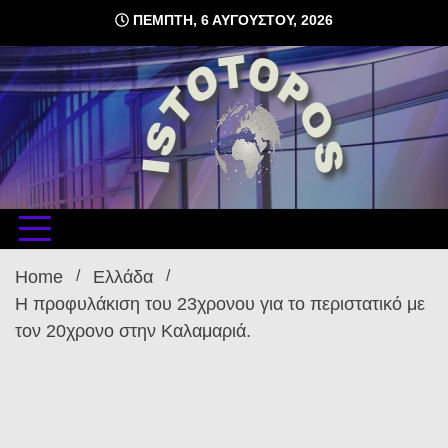
Skip
ΠΈΜΠΤΗ, 6 ΑΥΓΟΎΣΤΟΥ, 2026
to
content
δωρεάν φιλοξενία ιστοσελίδων , ειδήσεις
istoto
Home
Ελλάδα
Η προφυλάκιση του 23χρονου για το περιστατικό με
τον 20χρονο στην Καλαμαριά.