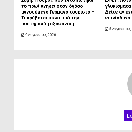
Σύμη: Η σορός που εντοπίστηκε
ΕΦΕΤ: Αυτά 
το πρωί ανήκει στον όγδοο
γλυκίσματα
αγνοούμενο Γερμανό τουρίστα –
Δείτε αν έχ
Τι κρύβεται πίσω από την
επικίνδυνα
μυστηριώδη εξαφάνιση
5 Αυγούστου,
6 Αυγούστου, 2026
L