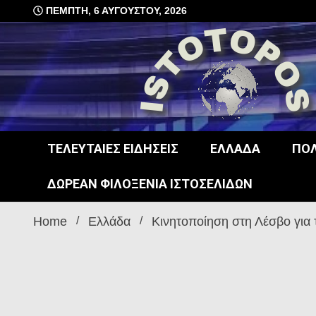
Skip
ΠΈΜΠΤΗ, 6 ΑΥΓΟΎΣΤΟΥ, 2026
to
content
δωρεάν φιλοξενία ιστοσελίδων , ειδήσεις
istot
ΤΕΛΕΥΤΑΊΕΣ ΕΙΔΉΣΕΙΣ
ΕΛΛΆΔΑ
ΠΟΛ
ΔΩΡΕΆΝ ΦΙΛΟΞΕΝΊΑ ΙΣΤΟΣΕΛΊΔΩΝ
Home
Ελλάδα
Κινητοποίηση στη Λέσβο για