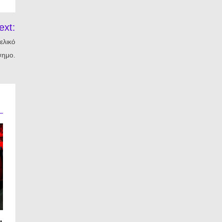
ext:
ελικό
ημο.