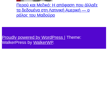
Περού και Μεξικό: Η απόφαση που άλλαξε
τα δεδομένα στη Λατινική Αμερική — ο
ρόλος του Μαδούρο
Proudly powered by WordPress
|
Theme:
WalkerPress by
WalkerWP
.