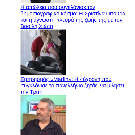
Η απώλεια που συγκλόνισε τον
δημοσιογραφικό κόσμο: Η Χριστίνα Πιτουρά
και η άγνωστη πλευρά της ζωής της με τον
Βασίλη Χιώτη
Εμπρησμός «Marfin»: Η 46χρονη που
συγκλόνισε το πανελλήνιο ζητάει να μιλήσει
την Τρίτη