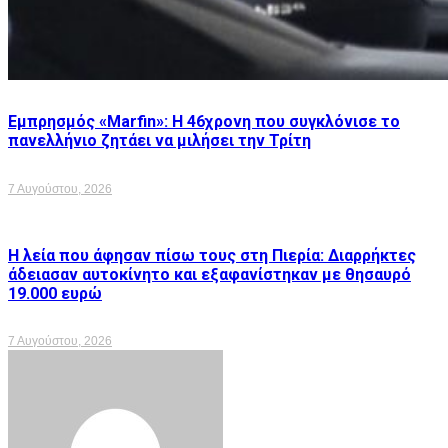
Εμπρησμός «Marfin»: Η 46χρονη που συγκλόνισε το
πανελλήνιο ζητάει να μιλήσει την Τρίτη
7 Αυγούστου, 2026
Η λεία που άφησαν πίσω τους στη Πιερία: Διαρρήκτες
άδειασαν αυτοκίνητο και εξαφανίστηκαν με θησαυρό
19.000 ευρώ
7 Αυγούστου, 2026