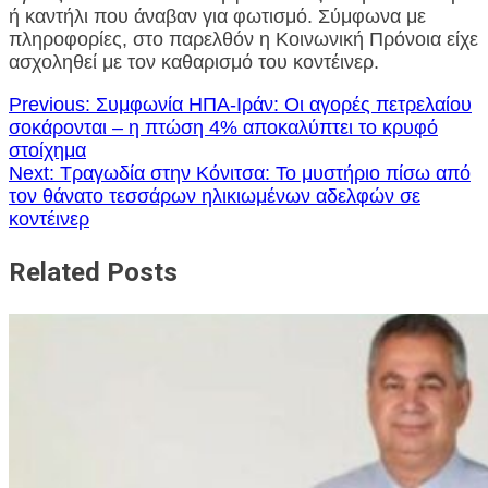
ή καντήλι που άναβαν για φωτισμό. Σύμφωνα με
πληροφορίες, στο παρελθόν η Κοινωνική Πρόνοια είχε
ασχοληθεί με τον καθαρισμό του κοντέινερ.
Πλοήγηση
Previous:
Συμφωνία ΗΠΑ-Ιράν: Οι αγορές πετρελαίου
σοκάρονται – η πτώση 4% αποκαλύπτει το κρυφό
άρθρων
στοίχημα
Next:
Τραγωδία στην Κόνιτσα: Το μυστήριο πίσω από
τον θάνατο τεσσάρων ηλικιωμένων αδελφών σε
κοντέινερ
Related Posts