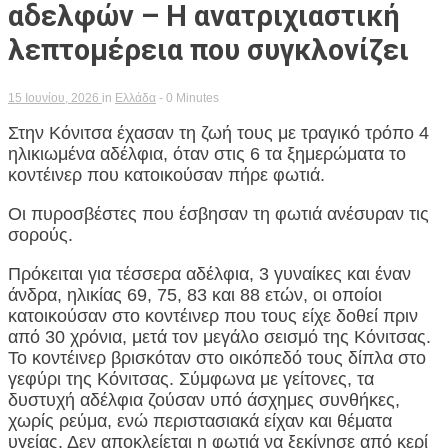
αδελφών – Η ανατριχιαστική
λεπτομέρεια που συγκλονίζει
15 Ιουνίου, 2026
in
Ελλάδα
- 0 Minutes
Στην Κόνιτσα έχασαν τη ζωή τους με τραγικό τρόπο 4
ηλικιωμένα αδέλφια, όταν στις 6 τα ξημερώματα το
κοντέινερ που κατοικούσαν πήρε φωτιά.
Οι πυροσβέστες που έσβησαν τη φωτιά ανέσυραν τις
σορούς.
Πρόκειται για τέσσερα αδέλφια, 3 γυναίκες και έναν
άνδρα, ηλικίας 69, 75, 83 και 88 ετών, οι οποίοι
κατοικούσαν στο κοντέινερ που τους είχε δοθεί πριν
από 30 χρόνια, μετά τον μεγάλο σεισμό της Κόνιτσας.
Το κοντέινερ βρισκόταν στο οικόπεδό τους δίπλα στο
γεφύρι της Κόνιτσας. Σύμφωνα με γείτονες, τα
δυστυχή αδέλφια ζούσαν υπό άσχημες συνθήκες,
χωρίς ρεύμα, ενώ περιστασιακά είχαν και θέματα
υγείας. Δεν αποκλείεται η φωτιά να ξεκίνησε από κερί