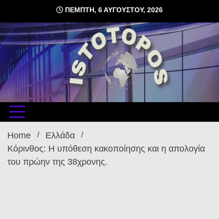
Skip
ΠΈΜΠΤΗ, 6 ΑΥΓΟΎΣΤΟΥ, 2026
to
content
δωρεάν φιλοξενία ιστοσελίδων , ειδήσεις
istoto
Home
Ελλάδα
Κόρινθος: Η υπόθεση κακοποίησης και η απολογία
του πρώην της 38χρονης.