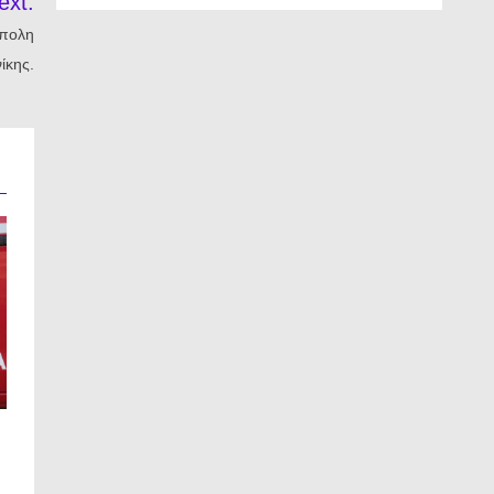
ext:
άπολη
ίκης.