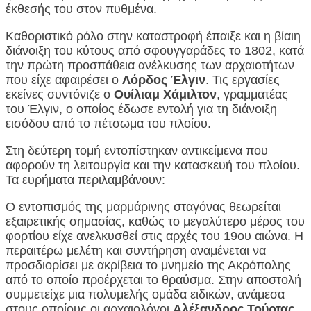
έκθεσής του στον πυθμένα.
Καθοριστικό ρόλο στην καταστροφή έπαιξε και η βίαιη
διάνοιξη του κύτους από σφουγγαράδες το 1802, κατά
την πρώτη προσπάθεια ανέλκυσης των αρχαιοτήτων
που είχε αφαιρέσει ο
Λόρδος Έλγιν
. Τις εργασίες
εκείνες συντόνιζε ο
Ουίλιαμ Χάμιλτον
, γραμματέας
του Έλγιν, ο οποίος έδωσε εντολή για τη διάνοιξη
εισόδου από το πέτσωμα του πλοίου.
Στη δεύτερη τομή εντοπίστηκαν αντικείμενα που
αφορούν τη λειτουργία και την κατασκευή του πλοίου.
Τα ευρήματα περιλαμβάνουν:
Ο εντοπισμός της μαρμάρινης σταγόνας θεωρείται
εξαιρετικής σημασίας, καθώς το μεγαλύτερο μέρος του
φορτίου είχε ανελκυσθεί στις αρχές του 19ου αιώνα. Η
περαιτέρω μελέτη και συντήρηση αναμένεται να
προσδιορίσει με ακρίβεια το μνημείο της Ακρόπολης
από το οποίο προέρχεται το θραύσμα. Στην αποστολή
συμμετείχε μια πολυμελής ομάδα ειδικών, ανάμεσα
στους οποίους οι αρχαιολόγοι
Αλέξανδρος Τούρτας