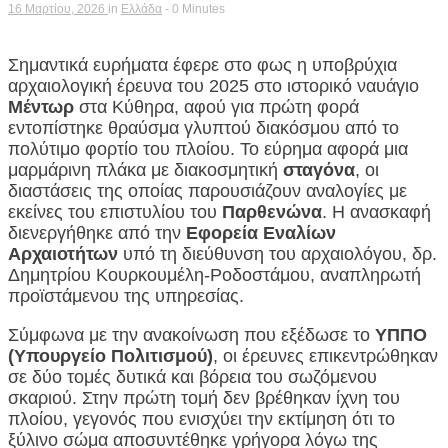
16 Μαρτίου, 2026
in
Ελλάδα
- 0 Minutes
Σημαντικά ευρήματα έφερε στο φως η υποβρύχια
αρχαιολογική έρευνα του 2025 στο ιστορικό ναυάγιο
Μέντωρ
στα Κύθηρα, αφού για πρώτη φορά
εντοπίστηκε θραύσμα γλυπτού διακόσμου από το
πολύτιμο φορτίο του πλοίου. Το εύρημα αφορά μια
μαρμάρινη πλάκα με διακοσμητική
σταγόνα
, οι
διαστάσεις της οποίας παρουσιάζουν αναλογίες με
εκείνες του επιστυλίου του
Παρθενώνα
. Η ανασκαφή
διενεργήθηκε από την
Εφορεία Εναλίων
Αρχαιοτήτων
υπό τη διεύθυνση του αρχαιολόγου, δρ.
Δημητρίου Κουρκουμέλη-Ροδοστάμου, αναπληρωτή
προϊστάμενου της υπηρεσίας.
Σύμφωνα με την ανακοίνωση που εξέδωσε το
ΥΠΠΟ
(Υπουργείο Πολιτισμού)
, οι έρευνες επικεντρώθηκαν
σε δύο τομές δυτικά και βόρεια του σωζόμενου
σκαριού. Στην πρώτη τομή δεν βρέθηκαν ίχνη του
πλοίου, γεγονός που ενισχύει την εκτίμηση ότι το
ξύλινο σώμα αποσυντέθηκε γρήγορα λόγω της