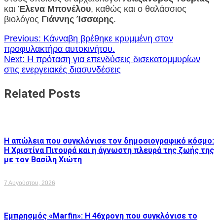
και
Έλενα Μπονέλου
, καθώς και ο θαλάσσιος
βιολόγος
Γιάννης Ίσσαρης
.
Πλοήγηση
Previous:
Κάνναβη βρέθηκε κρυμμένη στον
προφυλακτήρα αυτοκινήτου.
άρθρων
Next:
Η πρόταση για επενδύσεις δισεκατομμυρίων
στις ενεργειακές διασυνδέσεις
Related Posts
Η απώλεια που συγκλόνισε τον δημοσιογραφικό κόσμο:
Η Χριστίνα Πιτουρά και η άγνωστη πλευρά της ζωής της
με τον Βασίλη Χιώτη
7 Αυγούστου, 2026
Εμπρησμός «Marfin»: Η 46χρονη που συγκλόνισε το