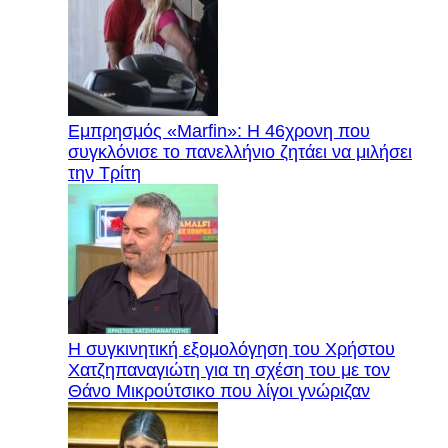
Εμπρησμός «Marfin»: Η 46χρονη που
συγκλόνισε το πανελλήνιο ζητάει να μιλήσει
την Τρίτη
Η συγκινητική εξομολόγηση του Χρήστου
Χατζηπαναγιώτη για τη σχέση του με τον
Θάνο Μικρούτσικο που λίγοι γνώριζαν