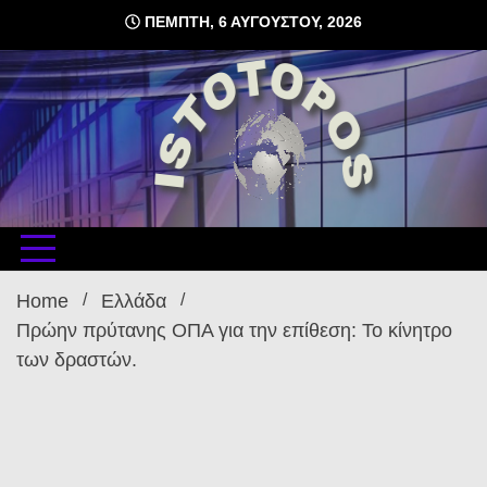
Skip
ΠΈΜΠΤΗ, 6 ΑΥΓΟΎΣΤΟΥ, 2026
to
content
δωρεάν φιλοξενία ιστοσελίδων , ειδήσεις
istoto
Home
Ελλάδα
Πρώην πρύτανης ΟΠΑ για την επίθεση: Το κίνητρο
των δραστών.