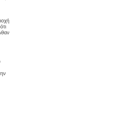
ιοχή
ότι
λθαν
υ
την