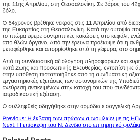
της 11ης Απριλίου, στη Θεσσαλονίκη. Σε βάρος του 42
δόλο.
Ο 64χρονος βρέθηκε νεκρός στις 11 Απριλίου από διερ
της Ευκαρπίας στη Θεσσαλονίκη. Κατά την αυτοψία που
το πτώμα έφερε συντριπτικές κακώσεις στο κεφάλι, εν
από θλών όργανο. Από την έρευνα προέκυψε ότι η ανθρ
μεταφέρθηκε και απορρίφθηκε από τη γέφυρα, στο σημε
Από τη συνδυαστική αξιολόγηση πληροφοριών και ευρη
κατά Ζωής και Προσωπικής Ελευθερίας, εντοπίστηκε 
στην υπόθεση πιστοποιήθηκε από τη συνδυαστική αξιο
εργαστηριακές εξετάσεις των αστυνομικών της Υποδι
ανεύρεση αντικειμένων στην κατοχή του που συνδέοντα
ιατροδικαστική εξέταση.
Ο συλληφθείς οδηγήθηκε στην αρμόδια εισαγγελική Αρ
Πλοήγηση
Previous:
Η έκβαση των πρώτων συνομιλιών με τις ΗΠ
Next:
Η επίσκεψη του Ν. Δένδια στο επιτηρητικό φυλά
άρθρων