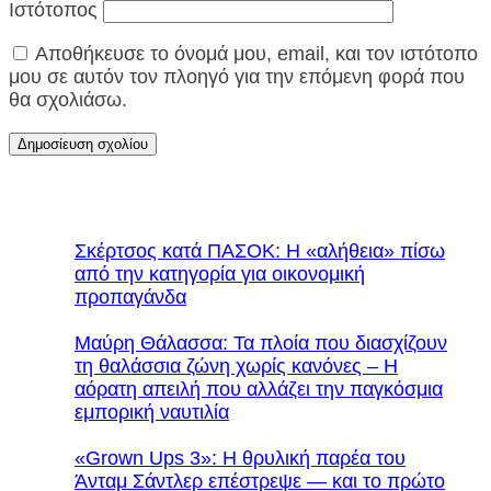
Ιστότοπος
Αποθήκευσε το όνομά μου, email, και τον ιστότοπο
μου σε αυτόν τον πλοηγό για την επόμενη φορά που
θα σχολιάσω.
Σκέρτσος κατά ΠΑΣΟΚ: Η «αλήθεια» πίσω
από την κατηγορία για οικονομική
προπαγάνδα
Μαύρη Θάλασσα: Τα πλοία που διασχίζουν
τη θαλάσσια ζώνη χωρίς κανόνες – Η
αόρατη απειλή που αλλάζει την παγκόσμια
εμπορική ναυτιλία
«Grown Ups 3»: Η θρυλική παρέα του
Άνταμ Σάντλερ επέστρεψε — και το πρώτο