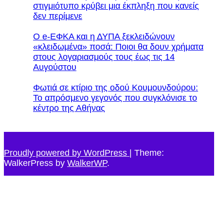
στιγμιότυπο κρύβει μια έκπληξη που κανείς
δεν περίμενε
Ο e-ΕΦΚΑ και η ΔΥΠΑ ξεκλειδώνουν
«κλειδωμένα» ποσά: Ποιοι θα δουν χρήματα
στους λογαριασμούς τους έως τις 14
Αυγούστου
Φωτιά σε κτίριο της οδού Κουμουνδούρου:
Το απρόσμενο γεγονός που συγκλόνισε το
κέντρο της Αθήνας
Proudly powered by WordPress
|
Theme:
WalkerPress by
WalkerWP
.