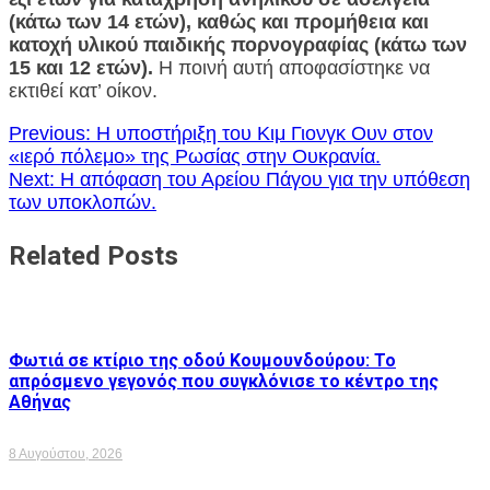
(κάτω των 14 ετών), καθώς και προμήθεια και
κατοχή υλικού παιδικής πορνογραφίας (κάτω των
15 και 12 ετών).
Η ποινή αυτή αποφασίστηκε να
εκτιθεί κατ’ οίκον.
Πλοήγηση
Previous:
Η υποστήριξη του Κιμ Γιονγκ Ουν στον
«ιερό πόλεμο» της Ρωσίας στην Ουκρανία.
άρθρων
Next:
Η απόφαση του Αρείου Πάγου για την υπόθεση
των υποκλοπών.
Related Posts
Φωτιά σε κτίριο της οδού Κουμουνδούρου: Το
απρόσμενο γεγονός που συγκλόνισε το κέντρο της
Αθήνας
8 Αυγούστου, 2026