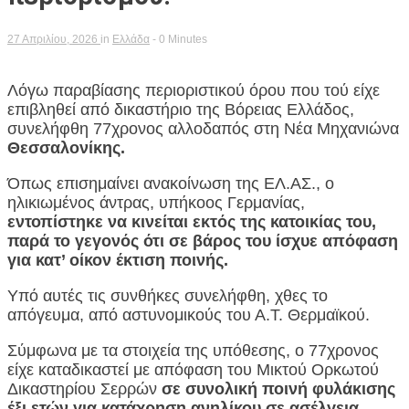
27 Απριλίου, 2026
in
Ελλάδα
- 0 Minutes
Λόγω παραβίασης περιοριστικού όρου που τού είχε
επιβληθεί από δικαστήριο της Βόρειας Ελλάδος,
συνελήφθη 77χρονος αλλοδαπός στη Νέα Μηχανιώνα
Θεσσαλονίκης.
Όπως επισημαίνει ανακοίνωση της ΕΛ.ΑΣ., ο
ηλικιωμένος άντρας, υπήκοος Γερμανίας,
εντοπίστηκε να κινείται εκτός της κατοικίας του,
παρά το γεγονός ότι σε βάρος του ίσχυε απόφαση
για κατ’ οίκον έκτιση ποινής.
Υπό αυτές τις συνθήκες συνελήφθη, χθες το
απόγευμα, από αστυνομικούς του Α.Τ. Θερμαϊκού.
Σύμφωνα με τα στοιχεία της υπόθεσης, ο 77χρονος
είχε καταδικαστεί με απόφαση του Μικτού Ορκωτού
Δικαστηρίου Σερρών
σε συνολική ποινή φυλάκισης
έξι ετών για κατάχρηση ανηλίκου σε ασέλγεια