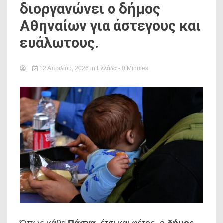
διοργανώνει ο δήμος
Αθηναίων για άστεγους και
ευάλωτους.
12 Απριλίου, 2026
in
Ελλάδα
- 0 Minutes
Όπως κάθε
Πάσχα
, έτσι και φέτος, ο
δήμος