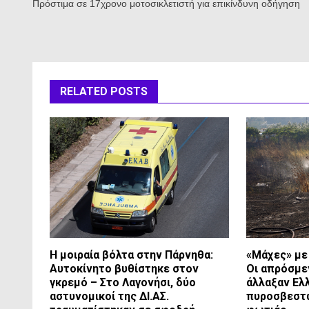
Πρόστιμα σε 17χρονο μοτοσικλετιστή για επικίνδυνη οδήγηση
RELATED POSTS
Η μοιραία βόλτα στην Πάρνηθα:
«Μάχες» με 
Αυτοκίνητο βυθίστηκε στον
Οι απρόσμε
γκρεμό – Στο Λαγονήσι, δύο
άλλαξαν Ελ
αστυνομικοί της ΔΙ.ΑΣ.
πυροσβεστ