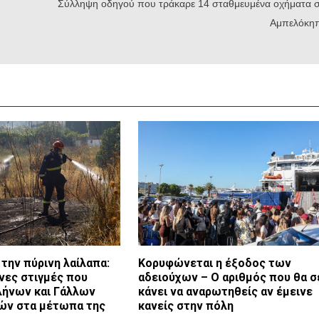
Σύλληψη οδηγού που τράκαρε 14 σταθμευμένα οχήματα 
Αμπελόκη
την πύρινη λαίλαπα:
Κορυφώνεται η έξοδος των
νες στιγμές που
αδειούχων – Ο αριθμός που θα σ
λήνων και Γάλλων
κάνει να αναρωτηθείς αν έμεινε
ών στα μέτωπα της
κανείς στην πόλη