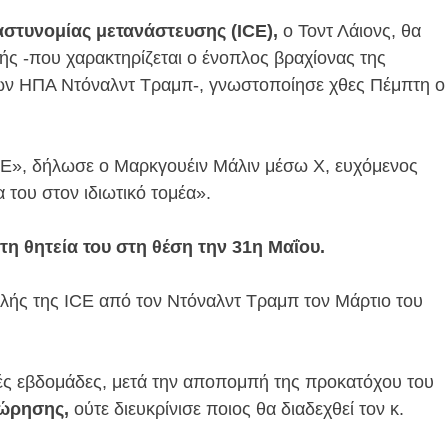
αστυνομίας μετανάστευσης (ICE),
ο Τοντ Λάιονς, θα
ής -που χαρακτηρίζεται ο ένοπλος βραχίονας της
των ΗΠΑ Ντόναλντ Τραμπ-, γνωστοποίησε χθες Πέμπτη ο
ICE», δήλωσε ο Μαρκγουέιν Μάλιν μέσω X, ευχόμενος
 του στον ιδιωτικό τομέα».
 τη θητεία του στη θέση την 31η Μαΐου.
αλής της ICE από τον Ντόναλντ Τραμπ τον Μάρτιο του
ές εβδομάδες, μετά την αποπομπή της προκατόχου του
χώρησης,
ούτε διευκρίνισε ποιος θα διαδεχθεί τον κ.