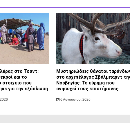
ολέρας στο Τσαντ:
Μυστηριώδεις θάνατοι ταράνδω
εκροί και το
στο αρχιπέλαγος Σβάλμπαρντ τη
ό στοιχείο που
Νορβηγίας: Το εύρημα που
κε για την εξάπλωση
ανησυχεί τους επιστήμονες
 2026
6 Αυγούστου, 2026