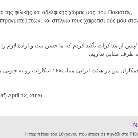
ς της φιλικής και αδελφικής χώρας μας, του Πακιστάν,
απραγματεύσεων, και στέλνω τους χαιρετισμούς μου στο
پیش از مذاکرات تأکید کردم که ما حسن نیت و ارادهٔ لازم را د
به طرف مقابل نداریم
همکاران من در هیئت ایرانی میناب۸
این دور از مذاکرات .
ghalibaf) April 12, 2026
N
Η περιπέτεια του 10χρονου που έπεσε σε πηγάδι στο Ρέθ