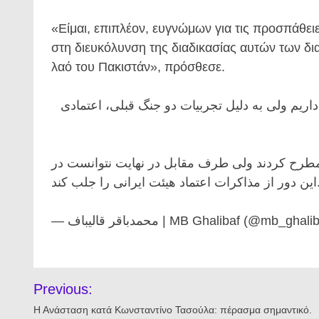
«Είμαι, επιπλέον, ευγνώμων για τις προσπάθειε
στη διευκόλυνση της διαδικασίας αυτών των δι
λαό του Πακιστάν», πρόσθεσε.
۱/اریم ولی به دلیل تجربیات دو جنگ قبلی، اعتمادی
۱۶ ابتکارات رو به جلویی مطرح کردند ولی طرف مقابل در نهایت نتوانست در
اعتماد هیئت ایرانی را جلب کند
— محمدباقر قالیباف | MB Ghalibaf (@mb_
Πλοήγηση
Previous:
άρθρων
Η Ανάσταση κατά Κωνσταντίνο Τασούλα: πέρασμα σημαντικό.