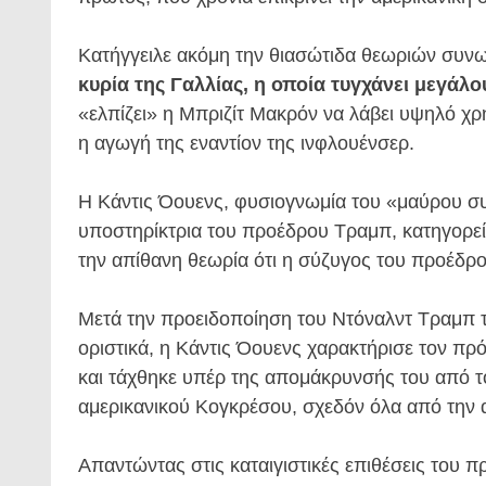
Κατήγγειλε ακόμη την θιασώτιδα θεωριών συνω
κυρία της Γαλλίας, η οποία τυγχάνει μεγάλο
«ελπίζει» η Μπριζίτ Μακρόν να λάβει υψηλό χ
η αγωγή της εναντίον της ινφλουένσερ.
Η Κάντις Όουενς, φυσιογνωμία του «μαύρου συ
υποστηρίκτρια του προέδρου Τραμπ, κατηγορείτ
την απίθανη θεωρία ότι η σύζυγος του προέδ
Μετά την προειδοποίηση του Ντόναλντ Τραμπ τη
οριστικά, η Κάντις Όουενς χαρακτήρισε τον πρ
και τάχθηκε υπέρ της απομάκρυνσής του από τ
αμερικανικού Κογκρέσου, σχεδόν όλα από την α
Απαντώντας στις καταιγιστικές επιθέσεις του 