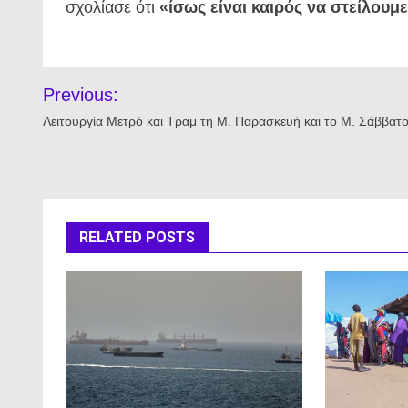
σχολίασε ότι
«ίσως είναι καιρός να στείλουμ
Πλοήγηση
Previous:
άρθρων
Λειτουργία Μετρό και Τραμ τη Μ. Παρασκευή και το Μ. Σάββατ
RELATED POSTS