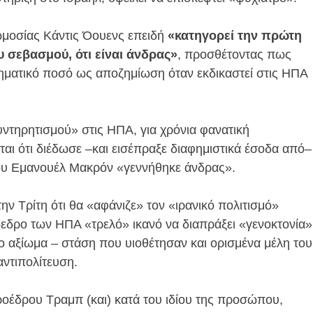
μοσίας Κάντις Όουενς επειδή
«κατηγορεί την πρώτη
υ σεβασμού, ότι είναι άνδρας»
, προσθέτοντας πως
ρηματικό ποσό ως αποζημίωση όταν εκδικαστεί στις ΗΠΑ
ντηρητισμού» στις ΗΠΑ, για χρόνια φανατική
αι ότι διέδωσε –και εισέπραξε διαφημιστικά έσοδα από–
ρου Εμανουέλ Μακρόν «γεννήθηκε άνδρας».
ν Τρίτη ότι θα «αφάνιζε» τον «ιρανικό πολιτισμό»
όεδρο των ΗΠΑ «τρελό» ικανό να διαπράξει «γενοκτονία»
ο αξίωμα – στάση που υιοθέτησαν και ορισμένα μέλη του
ντιπολίτευση.
προέδρου Τραμπ (και) κατά του ιδίου της προσώπου,