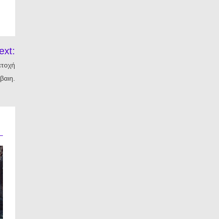
ext:
ετοχή
βαιη.