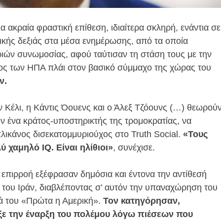
 ακραία φραστική επίθεση, ιδιαίτερα σκληρή, ενάντια σε
κής δεξιάς στα μέσα ενημέρωσης, από τα οποία
ωριών συνωμοσίας, αφού ταύτισαν τη στάση τους με την
ς των ΗΠΑ πλάι στον βασικό σύμμαχο της χώρας του
ν.
 Κέλι, η Κάντις Όουενς και ο Άλεξ Τζόουνς (…) θεωρού
όν ένα κράτος-υποστηρικτής της τρομοκρατίας, να
ικάνος δισεκατομμυριούχος στο Truth Social.
«Τους
ύ χαμηλό IQ. Είναι ηλίθιοι»
, συνέχισε.
η επιρροή εξέφρασαν δημόσια και έντονα την αντίθεσή
 του Ιράν, διαβλέποντας σ’ αυτόν την υπαναχώρηση του
 του «Πρώτα η Αμερική».
Τον κατηγόρησαν,
αξε την έναρξη του πολέμου λόγω πιέσεων που