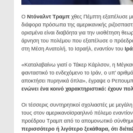
Ο
Ντόναλντ Τραμπ
χθες Πέμπτη εξαπέλυσε μια
διάφορα πρόσωπα της αμερικανικής ριζοσπαστι
ορισμένα είναι διαβόητα για την υιοθέτηση θε
άρνηση του πολέμου που εξαπέλυσε ο πρόεδρο
στη Μέση Ανατολή, το Ισραήλ, εναντίον του
Ιρά
«Καταλαβαίνω γιατί ο Τάκερ Κάρλσον, η Μέγκαν
φανταστικό το ενδεχόμενο το Ιράν, ο υπ’ αριθμ
αποκτήσει πυρηνικά όπλα», έγραψε ο Ρεπουμπλ
ενώνει ένα κοινό χαρακτηριστικό: έχουν πολ
Οι τέσσερις συντηρητικοί σχολιαστές με μεγάλ
τους στον αμερικανοϊσραηλινό πόλεμο εναντίον
προέδρου Τραμπ από το απομονωτικό σύνθημά
περισσότερο ή λιγότερο ξεκάθαρα, ότι διέτ