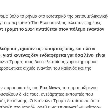
ναμφίβολο το ρήγμα στο εσωτερικό της ρεπουμπλικανική
α το περιοδικό The Economist τις τελευταίες ημέρες
 Τραμπ το 2024 αντιτίθεται στον πόλεμο εναντίον
ηλεόραση, έχασαν τις εκπομπές τους, και πλέον
γιατί κανένας δεν ενδιαφέρεται για όσα λένε· είναι
ναλντ Τραμπ, τους δύο τελευταίους χαρακτηρισμούς
προσωπικές αιχμές εναντίον του καθενός και της
ην παρουσιαστές του
Fox News
, του προτιμώμενου
ουσιάζουν δικές τους, ανεξάρτητες εκπομπές που
κής δικτύωσης. Ο Ντόναλντ Τραμπ διαπίστωσε ότι ο
τήριξη στο Ισραήλ, οφείλει να επισκεφτεί «ψυχίατρο».