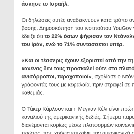
άσκησε το Ισραήλ.
Οι δηλώσεις αυτές αναδεικνύουν κατά τρόπο α
βάσης. Δημοσκόπηση του ινστιτούτου YouGov γι
έδειξε ότι
το 22% όσων ψήφισαν τον Ντόναλντ
του Ιράν, ενώ το 71% συντασσεται υπέρ.
«Και οι τέσσερις έχουν εξοριστεί από την τ
κανένας δεν τους προσκαλεί ούτε στα πλατό, 
ανισόρροποι, ταραχοποιοί»
, σχολίασε ο Ντό
γράφοντάς τους με κεφαλαία, πριν στραφεί σε 
καθεμιάς.
Ο Τάκερ Κάρλσον και η Μέγκαν Κέλι είναι πρώ
καναλιού της αμερικανικής δεξιάς. Σήμερα παρ
διανέμονται κυρίως μέσω πλατφορμών κοινωνι
πρώτος, που χρόνια επικρίνει την αμερικανική σ