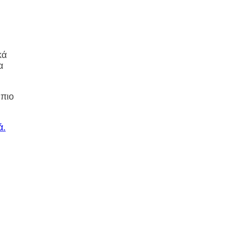
κά
α
 πιο
ά.