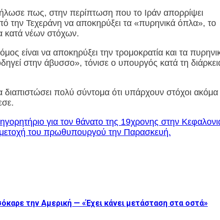
δήλωσε πως, στην περίπτωση που το Ιράν απορρίψει
πό την Τεχεράνη να αποκηρύξει τα «πυρηνικά όπλα», το
 κατά νέων στόχων.
ρόμος είναι να αποκηρύξει την τρομοκρατία και τα πυρηνι
δηγεί στην άβυσσο», τόνισε ο υπουργός κατά τη διάρκει
α διαπιστώσει πολύ σύντομα ότι υπάρχουν στόχοι ακόμα
εσε.
ηγορητήριο για τον θάνατο της 19χρονης στην Κεφαλονι
υμμετοχή του πρωθυπουργού την Παρασκευή.
όκαρε την Αμερική — «Έχει κάνει μετάσταση στα οστά»