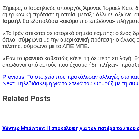
Σήμερα, ο Ισραηλινός υπουργός Άμυνας Ίσραελ Κατς 
αμερικανική πρόταση η οποία, μεταξύ άλλων, αξιώνει α
Ισραήλ
θα εξαπολύσει «ακόμα πιο επώδυνα» πλήγματα
«Το Ιράν στέκεται σε ιστορικό σημείο καμπής: ο ένας δ
όπλα, σύμφωνα με την αμερικανική πρόταση· ο άλλος ο
τελετής, σύμφωνα με το ΑΠΕ ΜΠΕ.
«Εάν το
ιρανικό
καθεστώς κάνει τη δεύτερη επιλογή, θ
επώδυνοι από αυτούς που έχουμε ήδη πλήξει», πρόσθ
Πλοήγηση
Previous:
Τα στοιχεία που προκάλεσαν αλλαγές στο κατ
Next:
Τηλεδιάσκεψη για τα Στενά του Ορμούζ με τη σ
άρθρων
Related Posts
Χάντερ Μπάιντεν: Η αποκάλυψη για τον πατέρα του που σ