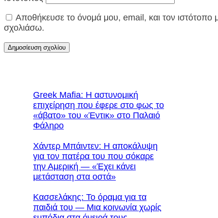
Αποθήκευσε το όνομά μου, email, και τον ιστότοπο
σχολιάσω.
Greek Mafia: Η αστυνομική
επιχείρηση που έφερε στο φως το
«άβατο» του «Έντικ» στο Παλαιό
Φάληρο
Χάντερ Μπάιντεν: Η αποκάλυψη
για τον πατέρα του που σόκαρε
την Αμερική — «Έχει κάνει
μετάσταση στα οστά»
Κασσελάκης: Το όραμα για τα
παιδιά του — Μια κοινωνία χωρίς
εμπόδια στα όνειρά τους