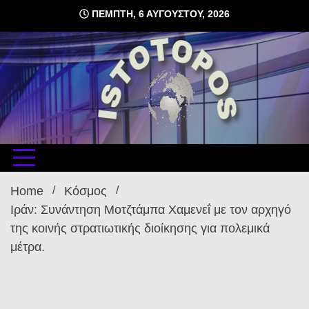
Skip
ΠΈΜΠΤΗ, 6 ΑΥΓΟΎΣΤΟΥ, 2026
to
content
δωρεάν φιλοξενία ιστοσελίδων , ειδήσεις
istoto
Home
Κόσμος
Ιράν: Συνάντηση Μοτζτάμπα Χαμενεΐ με τον αρχηγό
της κοινής στρατιωτικής διοίκησης για πολεμικά
μέτρα.