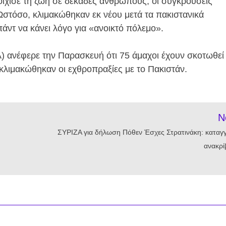
ίχισε τη ζωή σε δεκάδες ανθρώπους, οι συγκρούσεις
στόσο, κλιμακώθηκαν εκ νέου μετά τα πακιστανικά
άντ να κάνει λόγο για «ανοικτό πόλεμο».
ανέφερε την Παρασκευή ότι 75 άμαχοι έχουν σκοτωθεί
κλιμακώθηκαν οι εχθροπραξίες με το Πακιστάν.
N
ΣΥΡΙΖΑ για δήλωση Πόθεν Έσχες Στρατινάκη: καταγγ
ανακρίβ