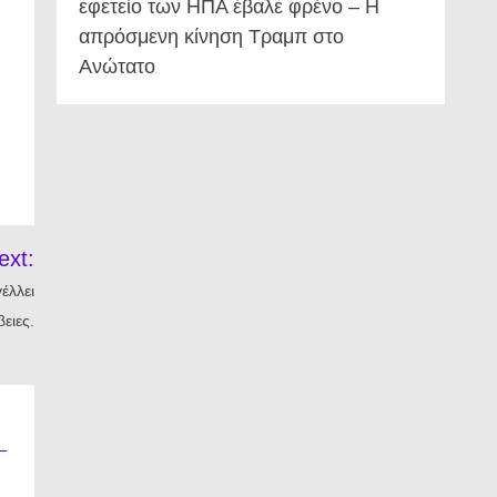
εφετείο των ΗΠΑ έβαλε φρένο – Η
απρόσμενη κίνηση Τραμπ στο
Ανώτατο
ext:
έλλει
ειες.