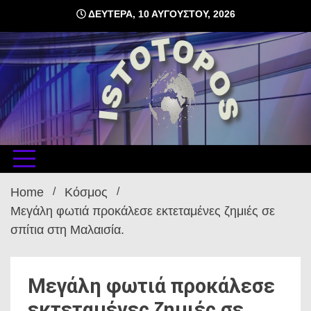
Skip
ΔΕΥΤΈΡΑ, 10 ΑΥΓΟΎΣΤΟΥ, 2026
to
content
δωρεάν φιλοξενία ιστοσελίδων , ειδήσεις
istoto
Home
Κόσμος
Μεγάλη φωτιά προκάλεσε εκτεταμένες ζημιές σε
σπίτια στη Μαλαισία.
Μεγάλη φωτιά προκάλεσε
εκτεταμένες ζημιές σε