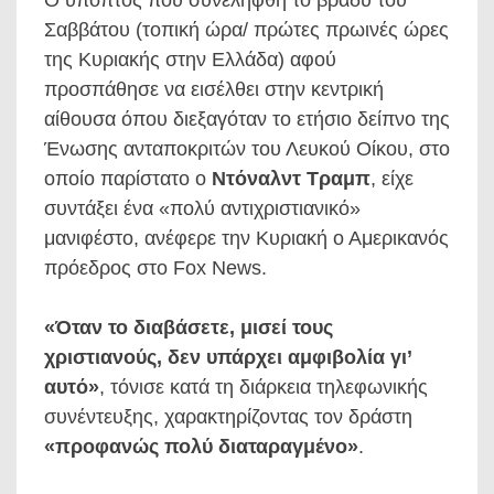
Ο ύποπτος που συνελήφθη το βράδυ του
Σαββάτου (τοπική ώρα/ πρώτες πρωινές ώρες
της Κυριακής στην Ελλάδα) αφού
προσπάθησε να εισέλθει στην κεντρική
αίθουσα όπου διεξαγόταν το ετήσιο δείπνο της
Ένωσης ανταποκριτών του Λευκού Οίκου, στο
οποίο παρίστατο ο
Ντόναλντ Τραμπ
, είχε
συντάξει ένα «πολύ αντιχριστιανικό»
μανιφέστο, ανέφερε την Κυριακή ο Αμερικανός
πρόεδρος στο Fox News.
«Όταν το διαβάσετε, μισεί τους
χριστιανούς, δεν υπάρχει αμφιβολία γι’
αυτό»
, τόνισε κατά τη διάρκεια τηλεφωνικής
συνέντευξης, χαρακτηρίζοντας τον δράστη
«προφανώς πολύ διαταραγμένο»
.