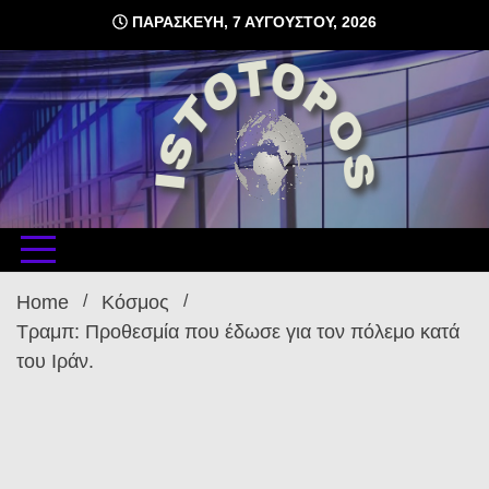
Skip
ΠΑΡΑΣΚΕΥΉ, 7 ΑΥΓΟΎΣΤΟΥ, 2026
to
content
δωρεάν φιλοξενία ιστοσελίδων , ειδήσεις
istoto
Home
Κόσμος
Τραμπ: Προθεσμία που έδωσε για τον πόλεμο κατά
του Ιράν.