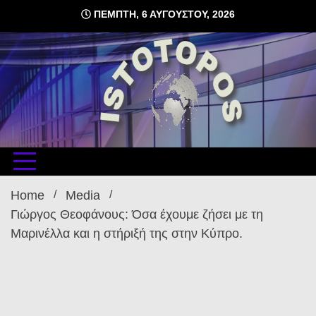
Skip
ΠΈΜΠΤΗ, 6 ΑΥΓΟΎΣΤΟΥ, 2026
to
content
δωρεάν φιλοξενία ιστοσελίδων , ειδήσεις
istoto
Home
Media
Γιώργος Θεοφάνους: Όσα έχουμε ζήσει με τη
Μαρινέλλα και η στήριξή της στην Κύπρο.