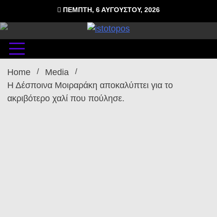
Skip
ΠΈΜΠΤΗ, 6 ΑΥΓΟΎΣΤΟΥ, 2026
to
content
δωρεάν φιλοξενία ιστοσελίδων , ειδήσεις
istoto
Home
Media
Η Δέσποινα Μοιραράκη αποκαλύπτει για το
ακριβότερο χαλί που πούλησε.