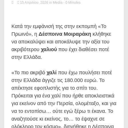
15 Απριλίου, 2026
in
Media
- 0 Minutes
Κατά την εμφάνισή της στην εκπομπή «Το
Πρωινό», η
Δέσποινα Μοιραράκη
κλήθηκε
να αποκαλύψει και αποκάλυψε την αξία του
ακριβότερου
χαλιού
που έχει διαθέσει ποτέ
στην Ελλάδα.
«Το πιο ακριβό
χαλί
που έχω πουλήσει ποτέ
στην Ελλάδα άγγιζε τις 180.000 ευρώ. Το
απέκτησε εφοπλιστής για το σπίτι του.
Πρόκειται για ένα χαλί που ήρθε αποκλειστικά
για εκείνον από την Περσία, ολομέταξο, και για
να το εντοπίσω… ούτε εγώ ξέρω τι έκανα. Το
αναζητούσε κι εκείνος, το… το έψαχνε σε
ολόκληρο τον κόσμο», διηγήθηκε η Δέσποινα