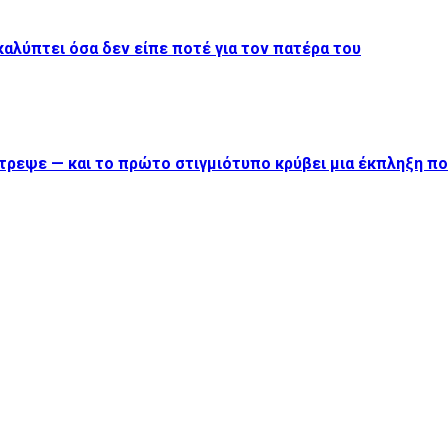
καλύπτει όσα δεν είπε ποτέ για τον πατέρα του
στρεψε — και το πρώτο στιγμιότυπο κρύβει μια έκπληξη π