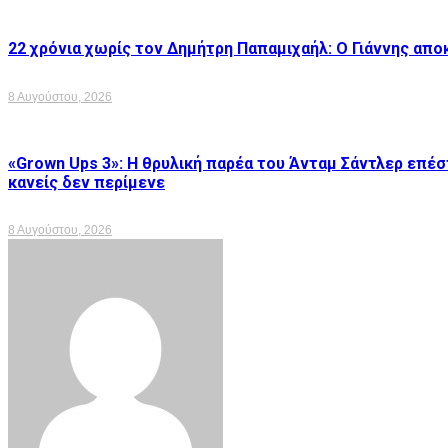
22 χρόνια χωρίς τον Δημήτρη Παπαμιχαήλ: Ο Γιάννης απο
8 Αυγούστου, 2026
«Grown Ups 3»: Η θρυλική παρέα του Άνταμ Σάντλερ επέ
κανείς δεν περίμενε
8 Αυγούστου, 2026