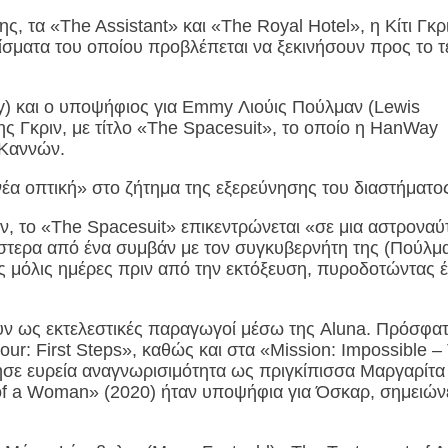
ς, τα «The Assistant» και «The Royal Hotel», η Κίτι Γκρ
υρίσματα του οποίου προβλέπεται να ξεκινήσουν προς το 
) και ο υποψήφιος για Emmy Λιούις Πούλμαν (Lewis
ης Γκριν, με τίτλο «The Spacesuit», το οποίο η HanWay
 Καννών.
 νέα οπτική» στο ζήτημα της εξερεύνησης του διαστήματο
ν, το «The Spacesuit» επικεντρώνεται «σε μια αστροναύ
ύστερα από ένα συμβάν με τον συγκυβερνήτη της (Πούλμα
ες μόλις ημέρες πριν από την εκτόξευση, πυροδοτώντας 
ουν ως εκτελεστικές παραγωγοί μέσω της Aluna. Πρόσφατ
our: First Steps», καθώς και στα «Mission: Impossible –
ησε ευρεία αναγνωρισιμότητα ως πριγκίπισσα Μαργαρίτα
 of a Woman» (2020) ήταν υποψήφια για Όσκαρ, σημειώνε