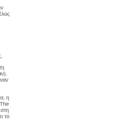
ιν
τέλος
ς.
τη
ν).
έναν
α, η
 The
 στη
ι το