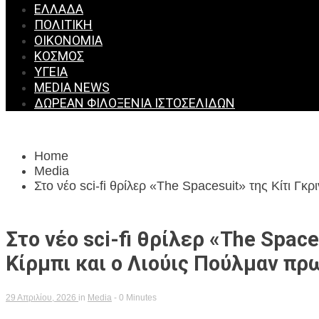
ΕΛΛΆΔΑ
ΠΟΛΙΤΙΚΉ
ΟΙΚΟΝΟΜΊΑ
ΚΌΣΜΟΣ
ΥΓΕΊΑ
MEDIA NEWS
ΔΩΡΕΆΝ ΦΙΛΟΞΕΝΊΑ ΙΣΤΟΣΕΛΊΔΩΝ
Home
Media
Στο νέο sci-fi θρίλερ «The Spacesuit» της Κίτι Γ
Στο νέο sci-fi θρίλερ «The Space
Κίρμπι και ο Λιούις Πούλμαν πρ
29 Απριλίου, 2026
in
Media
- 0 Minutes