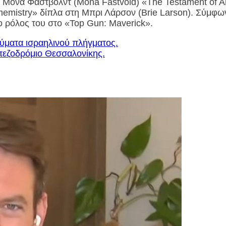
 Μόνα Φάστβολντ (Mona Fastvold) «The Testament of 
Chemistry» δίπλα στη Μπρι Λάρσον (Brie Larson). Σύμφω
ο ρόλος του στο «Top Gun: Maverick».
θύματα ισραηλινού πλήγματος.
 πεζοδρόμιο Θεσσαλονίκης.