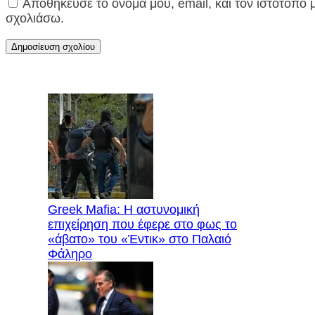
Αποθήκευσε το όνομά μου, email, και τον ιστότοπο
σχολιάσω.
Greek Mafia: Η αστυνομική
επιχείρηση που έφερε στο φως το
«άβατο» του «Έντικ» στο Παλαιό
Φάληρο