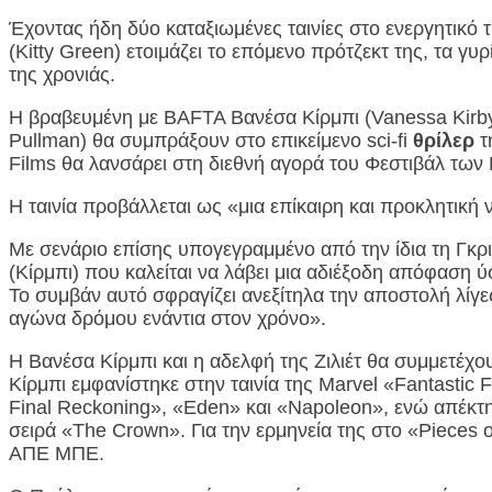
Έχοντας ήδη δύο καταξιωμένες ταινίες στο ενεργητικό τη
(Kitty Green) ετοιμάζει το επόμενο πρότζεκτ της, τα γ
της χρονιάς.
Η βραβευμένη με BAFTA Βανέσα Κίρμπι (Vanessa Kirby
Pullman) θα συμπράξουν στο επικείμενο sci-fi
θρίλερ
τ
Films θα λανσάρει στη διεθνή αγορά του Φεστιβάλ των
Η ταινία προβάλλεται ως «μια επίκαιρη και προκλητική
Με σενάριο επίσης υπογεγραμμένο από την ίδια τη Γκρι
(Κίρμπι) που καλείται να λάβει μια αδιέξοδη απόφαση 
Το συμβάν αυτό σφραγίζει ανεξίτηλα την αποστολή λίγ
αγώνα δρόμου ενάντια στον χρόνο».
Η Βανέσα Κίρμπι και η αδελφή της Ζιλιέτ θα συμμετέχ
Κίρμπι εμφανίστηκε στην ταινία της Marvel «Fantastic F
Final Reckoning», «Eden» και «Napoleon», ενώ απέκτ
σειρά «The Crown». Για την ερμηνεία της στο «Pieces
ΑΠΕ ΜΠΕ.