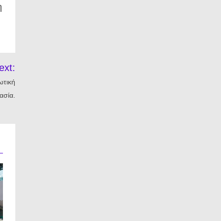
η
ext:
ωτική
ασία.