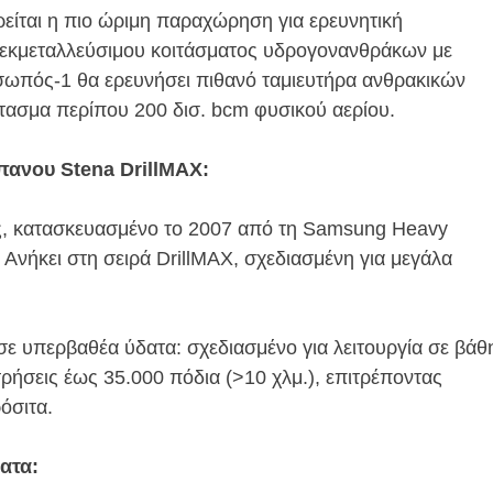
ρείται η πιο ώριμη παραχώρηση για ερευνητική
η εκμεταλλεύσιμου κοιτάσματος υδρογονανθράκων με
σωπός-1 θα ερευνήσει πιθανό ταμιευτήρα ανθρακικών
ίτασμα περίπου 200 δισ. bcm φυσικού αερίου.
πανου Stena DrillMAX:
άς, κατασκευασμένο το 2007 από τη Samsung Heavy
g. Ανήκει στη σειρά DrillMAX, σχεδιασμένη για μεγάλα
σε υπερβαθέα ύδατα: σχεδιασμένο για λειτουργία σε βάθ
τρήσεις έως 35.000 πόδια (>10 χλμ.), επιτρέποντας
όσιτα.
ατα: