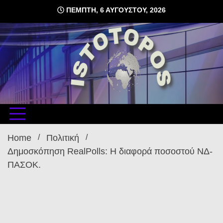
Skip
ΠΈΜΠΤΗ, 6 ΑΥΓΟΎΣΤΟΥ, 2026
to
content
δωρεάν φιλοξενία ιστοσελίδων , ειδήσεις
istoto
Home
Πολιτική
Δημοσκόπηση RealPolls: Η διαφορά ποσοστού ΝΔ-
ΠΑΣΟΚ.