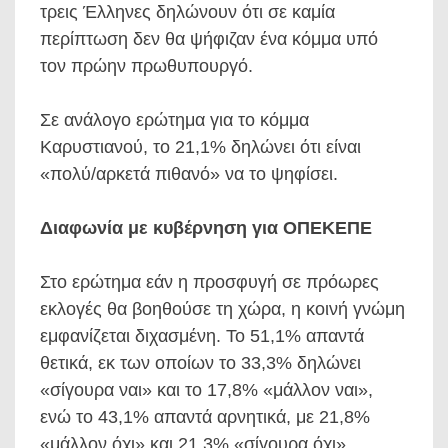
τρεις Έλληνες δηλώνουν ότι σε καμία
περίπτωση δεν θα ψήφιζαν ένα κόμμα υπό
τον πρώην πρωθυπουργό.
Σε ανάλογο ερώτημα για το κόμμα
Καρυστιανού, το 21,1% δηλώνει ότι είναι
«πολύ/αρκετά πιθανό» να το ψηφίσει.
Διαφωνία με κυβέρνηση για ΟΠΕΚΕΠΕ
Στο ερώτημα εάν η προσφυγή σε πρόωρες
εκλογές θα βοηθούσε τη χώρα, η κοινή γνώμη
εμφανίζεται διχασμένη. Το 51,1% απαντά
θετικά, εκ των οποίων το 33,3% δηλώνει
«σίγουρα ναι» και το 17,8% «μάλλον ναι»,
ενώ το 43,1% απαντά αρνητικά, με 21,8%
«μάλλον όχι» και 21,3% «σίγουρα όχι».