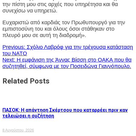
την πίστη μου στις αρχές που υπηρέτησα και θα
συνεχίσω να υπηρετώ.
Ευχαριστώ από καρδιάς τον Πρωθυπουργό για την
εμπιστοσύνη του και όλους όσοι στάθηκαν στο
πλευρό μου σε αυτή τη διαδρομή».
Πλοήγηση
Previous:
Σχόλιο Λαβρόφ για την τρέχουσα κατάσταση
του ΝΑΤΟ
άρθρων
Next:
Η εμφάνιση της Άννας Βίσση στο ΟΑΚΑ που θα
συζητηθεί, σύμφωνα με τον Ποσειδώνα Γιαννόπουλο.
Related Posts
ΠΑΣΟΚ: Η απάντηση Σκέρτσου που καταρρέει πριν καν
τελειώσει η συζήτηση
8 Αυγούστου, 2026