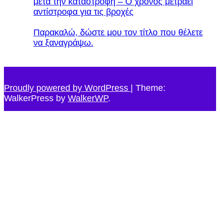
μετά την καταστροφή – Ο χρόνος μετράει
αντίστροφα για τις βροχές
Παρακαλώ, δώστε μου τον τίτλο που θέλετε
να ξαναγράψω.
Proudly powered by WordPress
|
Theme:
WalkerPress by
WalkerWP
.