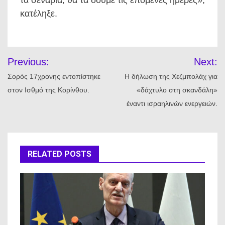
τα σενάρια, θα τα δούμε τις επόμενες ημέρες»,
κατέληξε.
Πλοήγηση
Previous:
Next:
άρθρων
Σορός 17χρονης εντοπίστηκε
Η δήλωση της Χεζμπολάχ για
στον Ισθμό της Κορίνθου.
«δάχτυλο στη σκανδάλη»
έναντι ισραηλινών ενεργειών.
RELATED POSTS