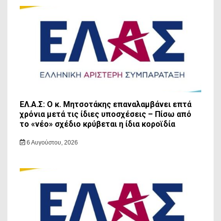
ΕΛ.Α.Σ: Ο κ. Μητσοτάκης επαναλαμβάνει επτά
χρόνια μετά τις ίδιες υποσχέσεις – Πίσω από
το «νέο» σχέδιο κρύβεται η ίδια κοροϊδία
6 Αυγούστου, 2026