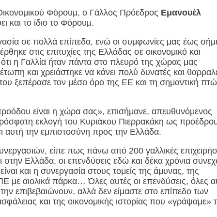
ύ Οικονομικού Φόρουμ, ο Γάλλος Πρόεδρος
Εμανουέλ
ει και το ίδιο το Φόρουμ.
ργασία σε πολλά επίπεδα, ενώ οι συμφωνίες μας έως σήμ
ηκε στις επιτυχίες της Ελλάδας σε οικονομικό και
ι ότι η Γαλλία ήταν πάντα στο πλευρό της χώρας μας
μέτωπη και χρειάστηκε να κάνει πολύ δυνατές και θαρραλ
που ξεπέρασε τον μέσο όρο της ΕΕ και τη σημαντική πτ
προόδου είναι η χώρα σας», επισήμανε, απευθυνόμενος
πρόσφατη εκλογή του Κυριάκου Πιερρακάκη ως προέδρο
ει αυτή την εμπιστοσύνη προς την Ελλάδα.
υνεργασιών, είπε πως πάνω από 200 γαλλικές επιχειρήσ
 στην Ελλάδα, οι επενδύσεις εδώ και δέκα χρόνια συνε
ίναι και η συνεργασία στους τομείς της άμυνας, της
ΠΕ με αιολικά πάρκα… Όλες αυτές οι επενδύσεις, όλες α
 την επιβεβαιώνουν, αλλά δεν είμαστε στο επίπεδο των
σφάλειας και της οικονομικής ιστορίας που «γράψαμε» 