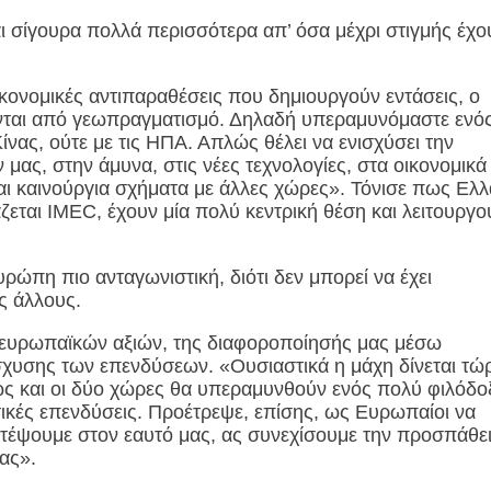
ι σίγουρα πολλά περισσότερα απ’ όσα μέχρι στιγμής έχο
ικονομικές αντιπαραθέσεις που δημιουργούν εντάσεις, ο
νται από γεωπραγματισμό. Δηλαδή υπεραμυνόμαστε ενό
ίνας, ούτε με τις ΗΠΑ. Απλώς θέλει να ενισχύσει την
ας, στην άμυνα, στις νέες τεχνολογίες, στα οικονομικά 
και καινούργια σχήματα με άλλες χώρες». Τόνισε πως Ελ
ζεται IMEC, έχουν μία πολύ κεντρική θέση και λειτουργο
ρώπη πιο ανταγωνιστική, διότι δεν μπορεί να έχει
υς άλλους.
 ευρωπαϊκών αξιών, της διαφοροποίησής μας μέσω
ίσχυσης των επενδύσεων. «Ουσιαστικά η μάχη δίνεται τώ
πως και οι δύο χώρες θα υπεραμυνθούν ενός πολύ φιλόδο
τικές επενδύσεις. Προέτρεψε, επίσης, ως Ευρωπαίοι να
τέψουμε στον εαυτό μας, ας συνεχίσουμε την προσπάθε
ας».