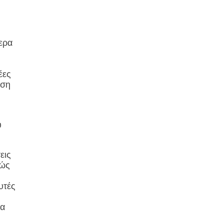
ερα
έες
ώση
υ
εις
χώς
υτές
τα