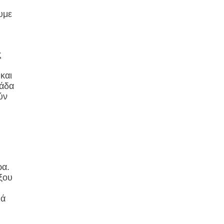
υμε
ς
και
λάδα
ύν
ρα.
ξου
ιά