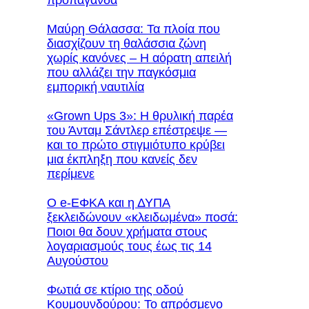
Μαύρη Θάλασσα: Τα πλοία που
διασχίζουν τη θαλάσσια ζώνη
χωρίς κανόνες – Η αόρατη απειλή
που αλλάζει την παγκόσμια
εμπορική ναυτιλία
«Grown Ups 3»: Η θρυλική παρέα
του Άνταμ Σάντλερ επέστρεψε —
και το πρώτο στιγμιότυπο κρύβει
μια έκπληξη που κανείς δεν
περίμενε
Ο e-ΕΦΚΑ και η ΔΥΠΑ
ξεκλειδώνουν «κλειδωμένα» ποσά:
Ποιοι θα δουν χρήματα στους
λογαριασμούς τους έως τις 14
Αυγούστου
Φωτιά σε κτίριο της οδού
Κουμουνδούρου: Το απρόσμενο