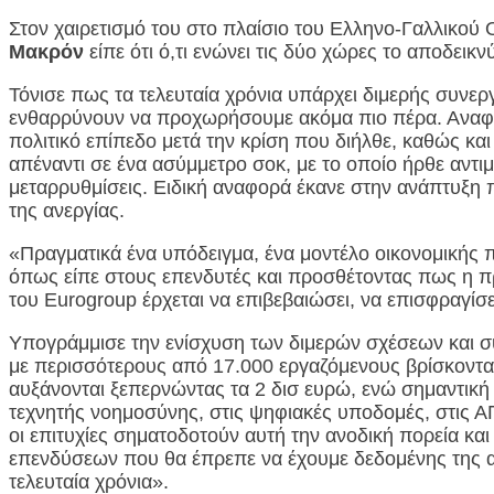
Στον χαιρετισμό του στο πλαίσιο του Ελληνο-Γαλλικο
Μακρόν
είπε ότι ό,τι ενώνει τις δύο χώρες το αποδεικνύ
Τόνισε πως τα τελευταία χρόνια υπάρχει διμερής συνε
ενθαρρύνουν να προχωρήσουμε ακόμα πιο πέρα. Αναφέρθ
πολιτικό επίπεδο μετά την κρίση που διήλθε, καθώς κα
απέναντι σε ένα ασύμμετρο σοκ, με το οποίο ήρθε αντι
μεταρρυθμίσεις. Ειδική αναφορά έκανε στην ανάπτυξη 
της ανεργίας.
«Πραγματικά ένα υπόδειγμα, ένα μοντέλο οικονομικής 
όπως είπε στους επενδυτές και προσθέτοντας πως η 
του Eurogroup έρχεται να επιβεβαιώσει, να επισφραγίσ
Υπογράμμισε την ενίσχυση των διμερών σχέσεων και σ
με περισσότερους από 17.000 εργαζόμενους βρίσκονται
αυξάνονται ξεπερνώντας τα 2 δισ ευρώ, ενώ σημαντική ε
τεχνητής νοημοσύνης, στις ψηφιακές υποδομές, στις Α
οι επιτυχίες σηματοδοτούν αυτή την ανοδική πορεία και
επενδύσεων που θα έπρεπε να έχουμε δεδομένης της α
τελευταία χρόνια».