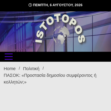
Skip
ΠΈΜΠΤΗ, 6 ΑΥΓΟΎΣΤΟΥ, 2026
to
content
δωρεάν φιλοξενία ιστοσελίδων , ειδήσεις
istoto
Home
Πολιτική
ΠΑΣΟΚ: «Προστασία δημοσίου συμφέροντος ή
κολλητών;»