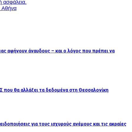
ή ασφάλεια.
ι Αθήνα
μας αφήνουν άναυδους – και ο λόγος που πρέπει να
Σ που θα αλλάξει τα δεδομένα στη Θεσσαλονίκη
ιδοποιήσεις για τους ισχυρούς ανέμους και τις ακραίες