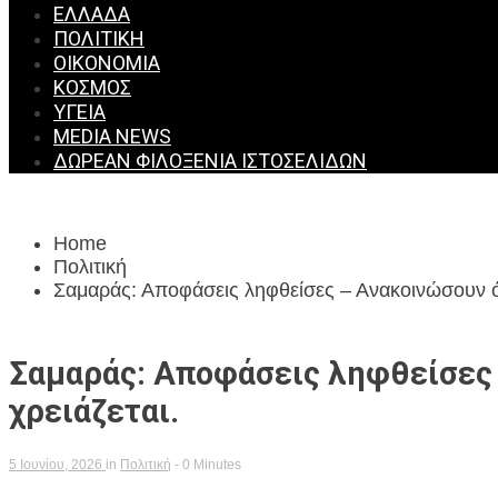
ΕΛΛΆΔΑ
ΠΟΛΙΤΙΚΉ
ΟΙΚΟΝΟΜΊΑ
ΚΌΣΜΟΣ
ΥΓΕΊΑ
MEDIA NEWS
ΔΩΡΕΆΝ ΦΙΛΟΞΕΝΊΑ ΙΣΤΟΣΕΛΊΔΩΝ
Home
Πολιτική
Σαμαράς: Αποφάσεις ληφθείσες – Ανακοινώσουν ότ
Σαμαράς: Αποφάσεις ληφθείσες 
χρειάζεται.
5 Ιουνίου, 2026
in
Πολιτική
- 0 Minutes