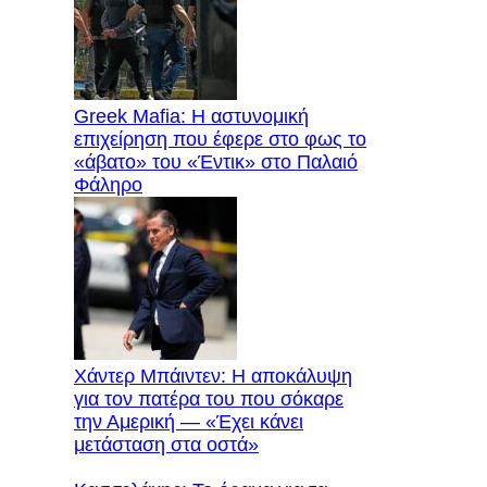
Greek Mafia: Η αστυνομική
επιχείρηση που έφερε στο φως το
«άβατο» του «Έντικ» στο Παλαιό
Φάληρο
Χάντερ Μπάιντεν: Η αποκάλυψη
για τον πατέρα του που σόκαρε
την Αμερική — «Έχει κάνει
μετάσταση στα οστά»