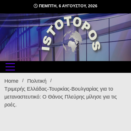
Skip
ΠΈΜΠΤΗ, 6 ΑΥΓΟΎΣΤΟΥ, 2026
to
content
δωρεάν φιλοξενία ιστοσελίδων , ειδήσεις
istoto
Home
Πολιτική
Τριμερής Ελλάδας-Τουρκίας-Βουλγαρίας για το
μεταναστευτικό: Ο Θάνος Πλεύρης μίλησε για τις
ροές.