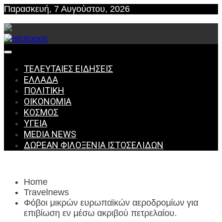
Skip
Παρασκευή, 7 Αυγούστου, 2026
to
content
δωρεάν φιλοξενία ιστοσελίδων , ειδήσεις
ΤΕΛΕΥΤΑΊΕΣ ΕΙΔΉΣΕΙΣ
ΕΛΛΆΔΑ
ΠΟΛΙΤΙΚΉ
istoto
ΟΙΚΟΝΟΜΊΑ
ΚΌΣΜΟΣ
ΥΓΕΊΑ
MEDIA NEWS
ΔΩΡΕΆΝ ΦΙΛΟΞΕΝΊΑ ΙΣΤΟΣΕΛΊΔΩΝ
Home
Travelnews
Φόβοι μικρών ευρωπαϊκών αεροδρομίων για
επιβίωση εν μέσω ακριβού πετρελαίου.