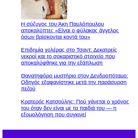
Η σύζυγος του Άκη Παυλόπουλου
αποκαλύπτει: «Είναι ο φύλακας άγγελος
όσων βρίσκονται κοντά του»
Επιδημία χολέρας στο Τσαντ: Δεκατρείς
νεκροί και το σοκαριστικό στοιχείο που
αποκαλύφθηκε για την εξάπλωση
Θανατηφόρο μυστήριο στον Δενδροπόταμο:
Οδηγός εξαφανίστηκε μετά την παράσυρση
πεζού
Κρατερός Κατσούλης: Πού χάνεται ο χρόνος
του όταν δεν είναι με τα παιδιά του — η
εξομολόγηση που συγκινεί