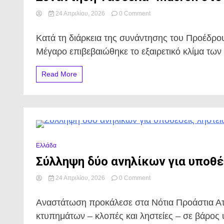
on
24 Απριλίου, 2026
0 Comment
Συνάντηση
Τασούλα–
Κατά τη διάρκεια της συνάντησης του Προέδρ
Macron
στο
Μέγαρο επιβεβαιώθηκε το εξαιρετικό κλίμα των 
Προεδρικό
Μέγαρο.
Read More
0 Minutes
Ελλάδα
Σύλληψη δύο ανηλίκων για υποθέ
on
24 Απριλίου, 2026
0 Comment
Σύλληψη
δύο
Αναστάτωση προκάλεσε στα Νότια Προάστια Ατ
ανηλίκων
για
κτυπημάτων – κλοπές και ληστείες – σε βάρος
υποθέσεις