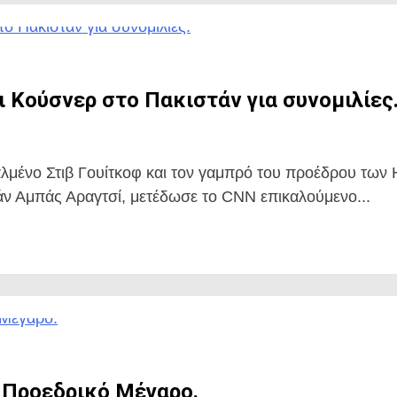
 Κούσνερ στο Πακιστάν για συνομιλίες
αλμένο Στιβ Γουίτκοφ και τον γαμπρό του προέδρου των
άν Αμπάς Αραγτσί, μετέδωσε το CNN επικαλούμενο...
 Προεδρικό Μέγαρο.