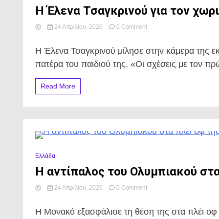
για
Η Έλενα Τσαγκρινού για τον χωρι
τον
πόλεμο.
on
24 Απριλίου, 2026
0 Comment
Η
Έλενα
Η Έλενα Τσαγκρινού μίλησε στην κάμερα της 
Τσαγκρινού
για
πατέρα του παιδιού της. «Οι σχέσεις με τον πρ
τον
χωρισμό
Read More
της.
0 Minutes
Ελλάδα
Η αντίπαλος του Ολυμπιακού στα
on
24 Απριλίου, 2026
0 Comment
Η
αντίπαλος
Η Μονακό εξασφάλισε τη θέση της στα πλέι οφ
του