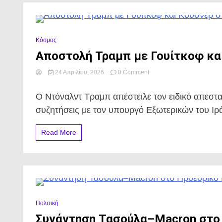
εξελίξεις.
0 Minutes
Κόσμος
Αποστολή Τραμπ με Γουίτκοφ και
on
24 Απριλίου, 2026
0 Comment
Αποστολή
Τραμπ
Ο Ντόναλντ Τραμπ απέστειλε τον ειδικό απεστ
με
Γουίτκοφ
συζητήσεις με τον υπουργό Εξωτερικών του Ιρ
και
Κούσνερ
Read More
στο
Πακιστάν
για
συνομιλίες.
0 Minutes
Πολιτική
Συνάντηση Τασούλα–Macron στο