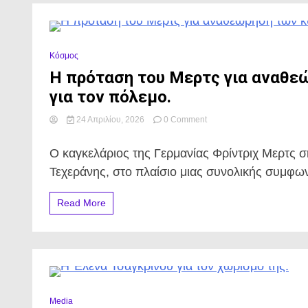
0 Minutes
Κόσμος
Η πρόταση του Μερτς για αναθε
για τον πόλεμο.
on
24 Απριλίου, 2026
0 Comment
Η
πρόταση
Ο καγκελάριος της Γερμανίας Φρίντριχ Μερτς 
του
Μερτς
Τεχεράνης, στο πλαίσιο μιας συνολικής συμφωνί
για
αναθεώρηση
Read More
των
κυρώσεων
προς
το
Ιράν
στο
πλαίσιο
0 Minutes
συνολικής
Media
συμφωνίας