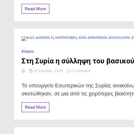
ληστειών
Read More
στα
Νότια
Προάστια.
0 Minutes
Κόσμος
Στη Συρία η σύλληψη του βασικού
on
24 Απριλίου, 2026
0 Comment
Στη
Συρία
Το υπουργείο Εσωτερικών της Συρίας ανακοίνω
η
σύλληψη
σκοτώθηκαν, σε μια από τις χειρότερες βιαιότ
του
βασικού
Read More
υπόπτου
για
τη
σφαγή
του