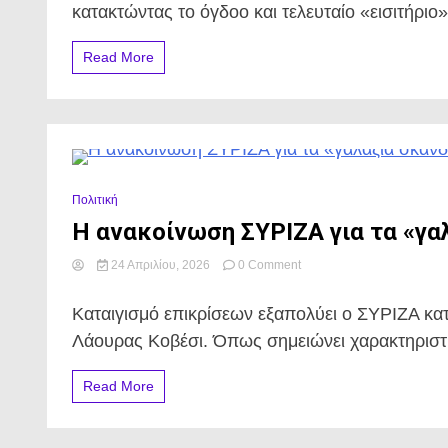
Ολυμπιακού
κατακτώντας το όγδοο και τελευταίο «εισιτήριο
στα
πλέι
Read More
οφ
της
Euroleague
0 Minutes
Πολιτική
Η ανακοίνωση ΣΥΡΙΖΑ για τα «γαλ
on
24 Απριλίου, 2026
0 Comment
Η
ανακοίνωση
Καταιγισμό επικρίσεων εξαπολύει ο ΣΥΡΙΖΑ κα
ΣΥΡΙΖΑ
για
Λάουρας Κοβέσι. Όπως σημειώνει χαρακτηριστι
τα
«γαλάζια
Read More
σκάνδαλα»
και
τις
επικείμενες