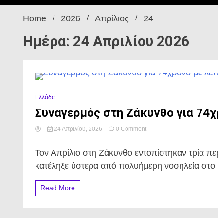
Home
2026
Απρίλιος
24
Ημέρα: 24 Απριλίου 2026
0 Minutes
Ελλάδα
Συναγερμός στη Ζάκυνθο για 74
on
24 Απριλίου, 2026
0 Comment
Συναγερμός
στη
Τον Απρίλιο στη Ζάκυνθο εντοπίστηκαν τρία π
Ζάκυνθο
για
κατέληξε ύστερα από πολυήμερη νοσηλεία στο Γ
74χρονο
με
Read More
λεπτοσπείρωση.