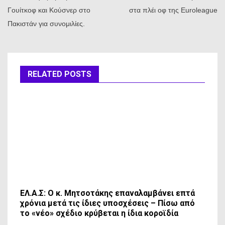
Γουίτκοφ και Κούσνερ στο
στα πλέι οφ της Euroleague
Πακιστάν για συνομιλίες.
RELATED POSTS
ΕΛ.Α.Σ: Ο κ. Μητσοτάκης επαναλαμβάνει επτά
χρόνια μετά τις ίδιες υποσχέσεις – Πίσω από
το «νέο» σχέδιο κρύβεται η ίδια κοροϊδία