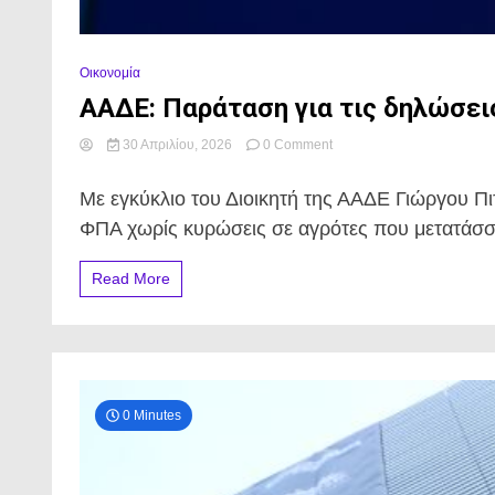
Οικονομία
ΑΑΔΕ: Παράταση για τις δηλώσει
on
30 Απριλίου, 2026
0 Comment
ΑΑΔΕ:
Παράταση
Με εγκύκλιο του Διοικητή της ΑΑΔΕ Γιώργου Π
για
τις
ΦΠΑ χωρίς κυρώσεις σε αγρότες που μετατάσσον
δηλώσεις
ΦΠΑ
Read More
έως
τις
29
Μαΐου
για
αγρότες
στο
0 Minutes
κανονικό
καθεστώς.