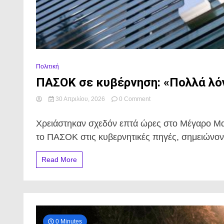
Πολιτική
ΠΑΣΟΚ σε κυβέρνηση: «Πολλά λόγ
on
30 Απριλίου, 2026
0 Comment
ΠΑΣΟΚ
σε
Χρειάστηκαν σχεδόν επτά ώρες στο Μέγαρο Μα
κυβέρνηση:
«Πολλά
το ΠΑΣΟΚ στις κυβερνητικές πηγές, σημειώνοντ
λόγια
φτώχεια·
Read More
γιατί
αναβλήθηκε
η
ψηφοφορία;»
0 Minutes