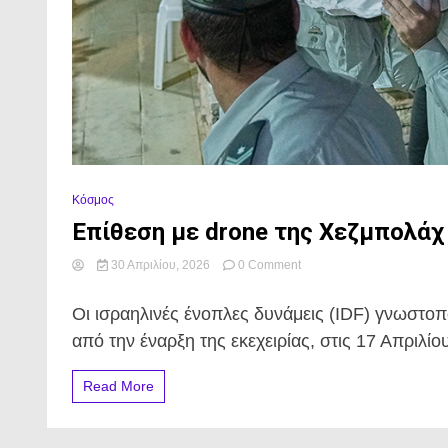
Κόσμος
Επίθεση με drone της Χεζμπολάχ
on
30 Απριλίου, 2026
0 Comment
Επίθεση
με
Οι ισραηλινές ένοπλες δυνάμεις (IDF) γνωστοπ
drone
της
από την έναρξη της εκεχειρίας, στις 17 Απριλί
Χεζμπολάχ
κατά
Read More
Ισραηλινών
στρατιωτών.