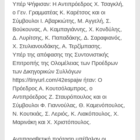
Υπέρ Ψήφισαν: Η Αντιπρόεδρος Χ. Τσαγκλή,
ο Γεν. Γραμματέας Κ. Καρέτσος και οι
Σύμβουλοι Ι. Αβαρκιώτης, Μ. Αγγελή, Σ.
Βούκουνας, Α. Καμπαγιάννης, Χ. Κονδύλης,
Δ. Λυρίτσης, Κ. Παπαδάκης, Δ. Σαραφιανός,
Χ. Στυλιανουδάκης, Α. Τερζίμπασης.
Υπέρ της απόφασης της Συντονιστικής
Επιτροπής της Ολομέλειας των Προέδρων
των Δικηγορικών Συλλόγων
https://tinyurl.com/42espajw ήταν: Ο
Πρόεδρος Α. Κουτσόλαμπρος, ο
Αντιπρόεδρος Ζ. Σταυρόπουλος και οι
Σύμβουλοι Φ. Γιαννούλας, Θ. Καμενόπουλος,
Ν. Κουτκιάς, Σ. Λεριός, Κ. Λιακόπουλος, Χ.
Μαρινάκη και Χ. Χριστόπουλος.
Αντιπαραθετική πρόταση υπέβαλαν οι