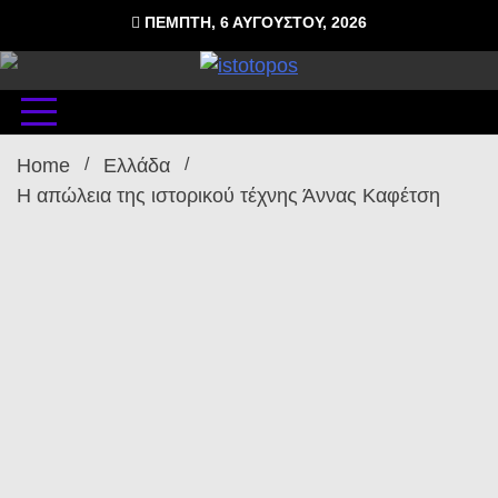
Skip
ΠΈΜΠΤΗ, 6 ΑΥΓΟΎΣΤΟΥ, 2026
to
content
δωρεάν φιλοξενία ιστοσελίδων , ειδήσεις
istoto
Home
Ελλάδα
Η απώλεια της ιστορικού τέχνης Άννας Καφέτση