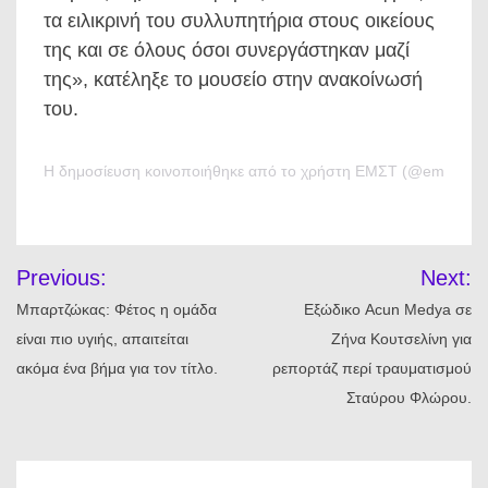
τα ειλικρινή του συλλυπητήρια στους οικείους
της και σε όλους όσοι συνεργάστηκαν μαζί
της», κατέληξε το μουσείο στην ανακοίνωσή
του.
Η δημοσίευση κοινοποιήθηκε από το χρήστη ΕΜΣΤ (@emstathe
Πλοήγηση
Previous:
Next:
άρθρων
Μπαρτζώκας: Φέτος η ομάδα
Εξώδικο Acun Medya σε
είναι πιο υγιής, απαιτείται
Ζήνα Κουτσελίνη για
ακόμα ένα βήμα για τον τίτλο.
ρεπορτάζ περί τραυματισμού
Σταύρου Φλώρου.