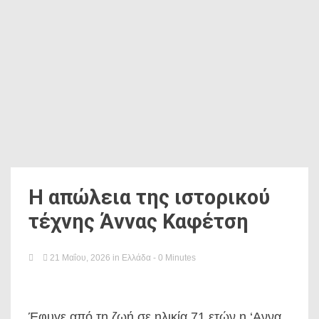
Η απώλεια της ιστορικού
τέχνης Άννας Καφέτση
21 Μαΐου, 2026
in
Ελλάδα
- 0 Minutes
Έφυγε από τη ζωή σε ηλικία 71 ετών η ‘Αννα