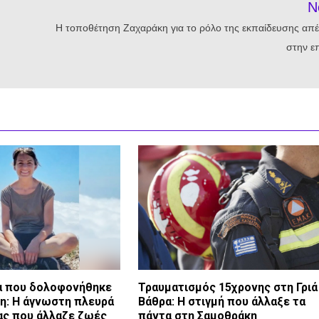
N
Η τοποθέτηση Ζαχαράκη για το ρόλο της εκπαίδευσης απέ
στην ε
α που δολοφονήθηκε
Τραυματισμός 15χρονης στη Γριά
η: Η άγνωστη πλευρά
Βάθρα: Η στιγμή που άλλαξε τα
κας που άλλαζε ζωές
πάντα στη Σαμοθράκη